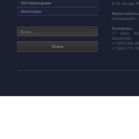
ISO-переходники
E-79, Москва, 
Аксессуары
Время работы
понедельник – 
Телефоны:
+7 (495) 92
SoundAuto.
+7 (903) 594-3
+7 (964) 773-7