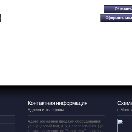
Контактная информация
Схема
Адреса и телефоны
г. Москв
Адрес розничной продажи оборудования:
ул. Сущевский вал, д. 5, Савеловский ВКЦ (2-
х этажное здание, не "барахолка"), павильон