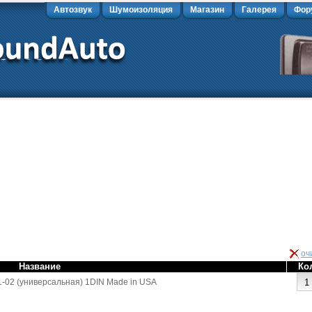
Автозвук
Шумоизоляция
Магазин
Галерея
Фор
оч
Название
Ко
-02 (универсальная) 1DIN Made in USA