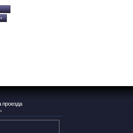
 проезда
а