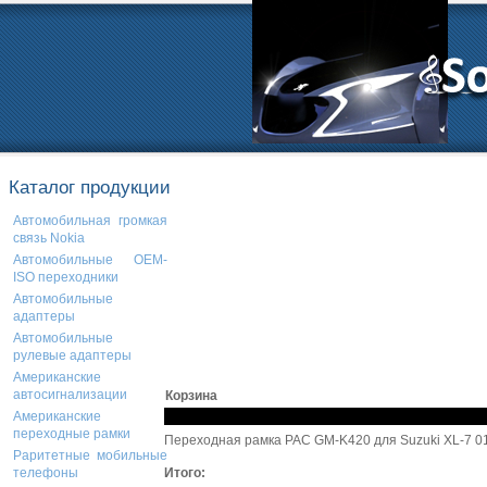
Каталог продукции
Автомобильная громкая
связь Nokia
Автомобильные OEM-
ISO переходники
Автомобильные
адаптеры
Автомобильные
рулевые адаптеры
Американские
автосигнализации
Корзина
Американские
переходные рамки
Переходная рамка PAC GM-K420 для Suzuki XL-7 01
Раритетные мобильные
Итого:
телефоны