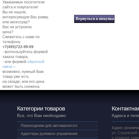
Уважаемые посетители
сайта и покупатели!
Вы не нашли,
интересующую Вас рамку,
или аксессуар?
Вас не устроила
цена?
Свяжитесь с нами по
телефону:
+7(495)722-99-09
- воспользуйтесь формой
заказа товара,
- или формой
обратной
связи
–
возможно, нужный Вам
товар уже есть
на складе, или его цена
может быть снижена.
Категории товаров
Контактна
Все, что Вам необходимо
Адреса и тел
Переходники для автомагнитол
Адрес розничн
ул. Сущевский 
Адаптеры рулевого управления
х этажное здан