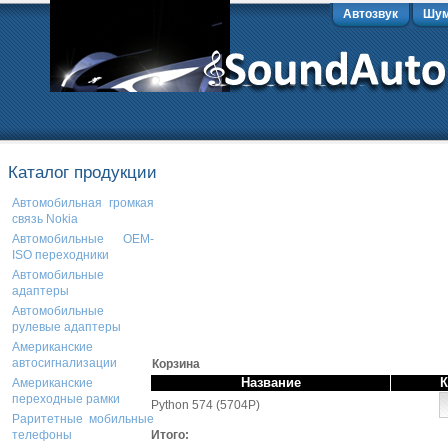
Автозвук
Шум
Каталог продукции
Автомобильная громкая
связь Nokia
Автомобильные OEM-
ISO переходники
Автомобильные
адаптеры
Автомобильные
рулевые адаптеры
Американские
автосигнализации
Корзина
Название
К
Американские
переходные рамки
Python 574 (5704P)
Раритетные мобильные
Итого:
телефоны