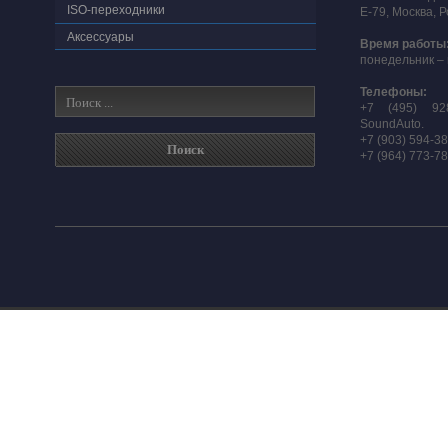
ISO-переходники
E-79, Москва, 
Аксессуары
Время работы
понедельник – 
Телефоны:
+7 (495) 92
SoundAuto.
+7 (903) 594-3
+7 (964) 773-7