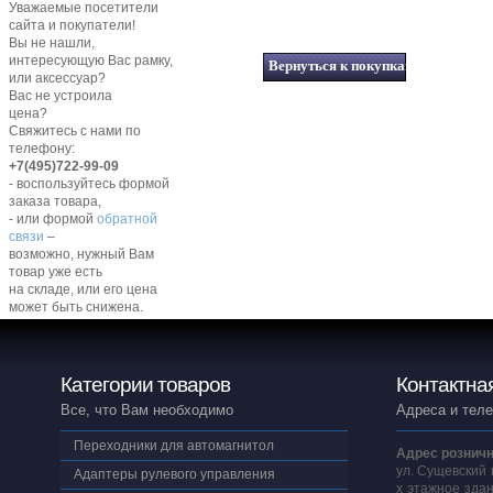
Уважаемые посетители
сайта и покупатели!
Вы не нашли,
интересующую Вас рамку,
или аксессуар?
Вас не устроила
цена?
Свяжитесь с нами по
телефону:
+7(495)722-99-09
- воспользуйтесь формой
заказа товара,
- или формой
обратной
связи
–
возможно, нужный Вам
товар уже есть
на складе, или его цена
может быть снижена.
Категории товаров
Контактна
Все, что Вам необходимо
Адреса и тел
Переходники для автомагнитол
Адрес розничн
ул. Сущевский 
Адаптеры рулевого управления
х этажное здан