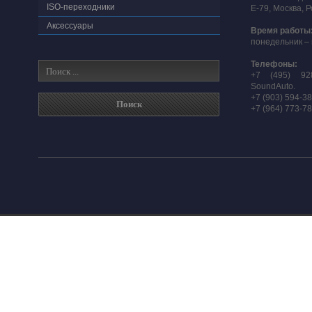
ISO-переходники
E-79, Москва, 
Аксессуары
Время работы
понедельник – 
Телефоны:
+7 (495) 92
SoundAuto.
+7 (903) 594-3
+7 (964) 773-7