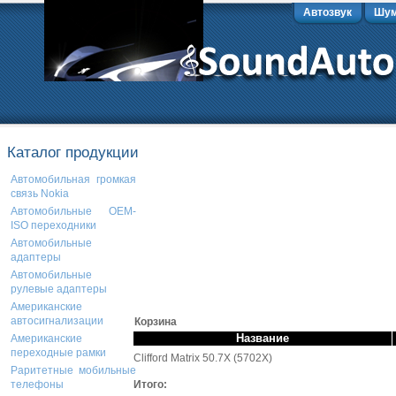
Автозвук
Шум
Каталог продукции
Автомобильная громкая
связь Nokia
Автомобильные OEM-
ISO переходники
Автомобильные
адаптеры
Автомобильные
рулевые адаптеры
Американские
автосигнализации
Корзина
Название
Американские
переходные рамки
Clifford Matrix 50.7X (5702X)
Раритетные мобильные
Итого:
телефоны