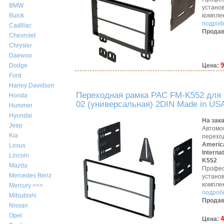
BMW
устано
компле
Buick
подробн
Cadillac
Продав
Chevrolet
Chrysler
Daewoo
9
Цена:
Dodge
Ford
Harley Davidson
Переходная рамка PAC FM-K552 для 
Honda
02 (универсальная) 2DIN Made in US
Hummer
Hyundai
На зак
Jeep
Автомо
Kia
перехо
Americ
Lexus
Interna
Lincoln
K552
Mazda
Профес
Mercedes Benz
устано
компле
Mercury >>>
подробн
Mitsubishi
Продав
Nissan
Opel
4
Цена: