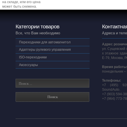
на складе, или его цена
может быть снижена.
Категории товаров
Контактна
Все, что Вам необходимо
Адреса и тел
Переходники для автомагнитол
Адрес розничн
ул. Сущевский 
Адаптеры рулевого управления
х этажное здан
ISO-переходники
E-79, Москва, 
Аксессуары
Время работы
понедельник – 
Телефоны:
+7 (495) 92
SoundAuto.
+7 (903) 594-3
+7 (964) 773-7