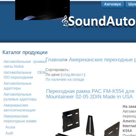
Автозвук
Шум
Каталог продукции
Главная
»
Американские переходные 
Автомобильная громкая
связь Nokia
Сортировать :
Автомобильные OEM-
По цене (
спад.
/
возрст.
)
ISO переходники
По наличию на складе
Автомобильные
адаптеры
Переходная рамка PAC FM-K554 для 
Автомобильные
Mountaineer 02-05 2DIN Made in USA
рулевые адаптеры
Американские
На зак
автосигнализации
Автомо
перехо
Американские
Americ
переходные рамки
Interna
Acura
K554
Audi
Профес