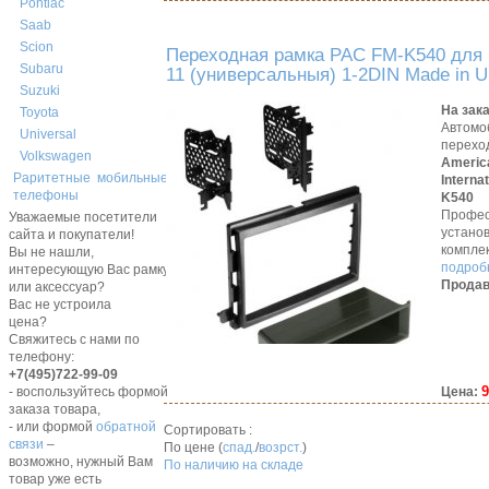
Pontiac
Saab
Scion
Переходная рамка PAC FM-K540 для 
Subaru
11 (универсальныя) 1-2DIN Made in 
Suzuki
На зак
Toyota
Автомо
Universal
перехо
Volkswagen
Americ
Раритетные мобильные
Interna
телефоны
K540
Профес
Уважаемые посетители
устано
сайта и покупатели!
компле
Вы не нашли,
подробн
интересующую Вас рамку,
Продав
или аксессуар?
Вас не устроила
цена?
Свяжитесь с нами по
телефону:
+7(495)722-99-09
9
Цена:
- воспользуйтесь формой
заказа товара,
- или формой
обратной
Сортировать :
связи
–
По цене (
спад.
/
возрст.
)
возможно, нужный Вам
По наличию на складе
товар уже есть