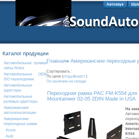
Автозвук
Шум
Каталог продукции
Главная
»
Американские переходные 
Автомобильная громкая
связь Nokia
Сортировать :
Автомобильные OEM-
По цене (
спад.
/
возрст.
)
ISO переходники
По наличию на складе
Автомобильные
адаптеры
Переходная рамка PAC FM-K554 для 
Автомобильные
Mountaineer 02-05 2DIN Made in USA
рулевые адаптеры
Американские
На зак
автосигнализации
Автомо
перехо
Американские
Americ
переходные рамки
Interna
Acura
K554
Audi
Профес