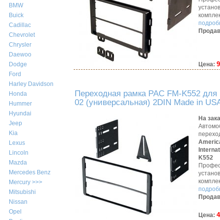
BMW
устано
компле
Buick
подробн
Cadillac
Продав
Chevrolet
Chrysler
Daewoo
9
Цена:
Dodge
Ford
Harley Davidson
Переходная рамка PAC FM-K552 для 
Honda
02 (универсальная) 2DIN Made in US
Hummer
Hyundai
На зак
Jeep
Автомо
Kia
перехо
Americ
Lexus
Interna
Lincoln
K552
Mazda
Профес
Mercedes Benz
устано
компле
Mercury >>>
подробн
Mitsubishi
Продав
Nissan
Opel
4
Цена: