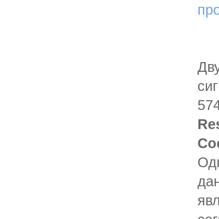
пр
Дв
си
574
Re
Co
Од
да
явл