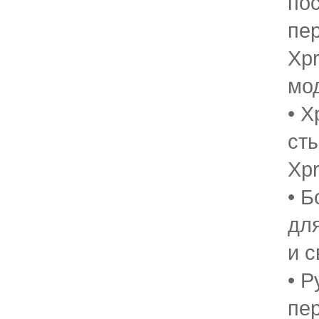
по
пе
Xpr
мо
• X
ст
Xpr
• Б
дл
и с
• 
пе