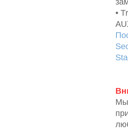
зам
• T
AU
По
Sec
Sta
Вн
Мы
пр
лю