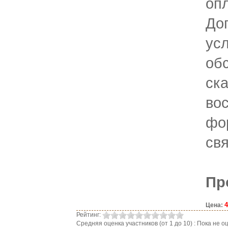
опл
До
ус
обс
ск
во
фо
свя
Пр
4
Цена:
Рейтинг:
Средняя оценка участников (от 1 до 10) : Пока не