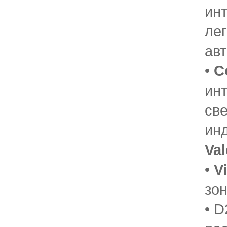
ин
ле
ав
•
C
ин
св
ин
Val
•
V
зон
• 