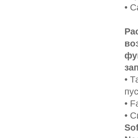
• C
Ра
во
фу
за
• Т
пус
• F
• 
Sof