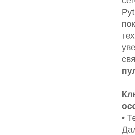
сег
Pyt
по
тех
ув
св
пу
Кл
ос
• Т
Дал