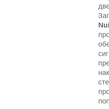
две
За
Nu
пр
об
си
пр
нак
сте
пр
по