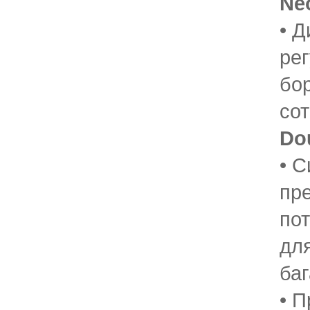
Ne
• 
ре
бо
со
Do
• С
пр
по
для
ба
• 