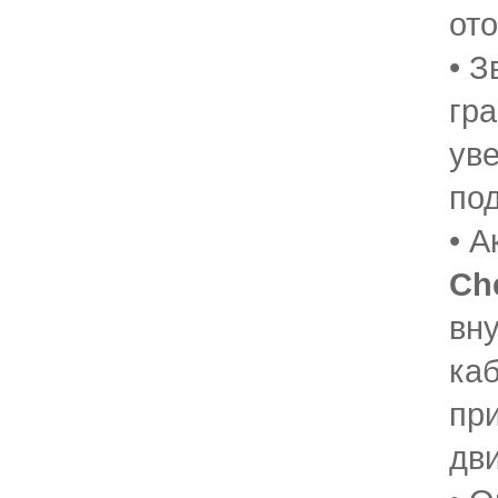
ото
• З
гр
ув
по
• 
Ch
вн
ка
пр
дви