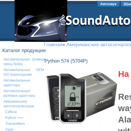
Автозвук
Шум
Главная
»
Американские автосигнали
Каталог продукции
Автомобильная громкая
Python 574 (5704P)
связь Nokia
Автомобильные OEM-
На
ISO переходники
Автомобильные
адаптеры
Автомобильные
Re
рулевые адаптеры
Американские
wa
автосигнализации
Clifford
Al
Python >>>
Transmitters
wit
Viper