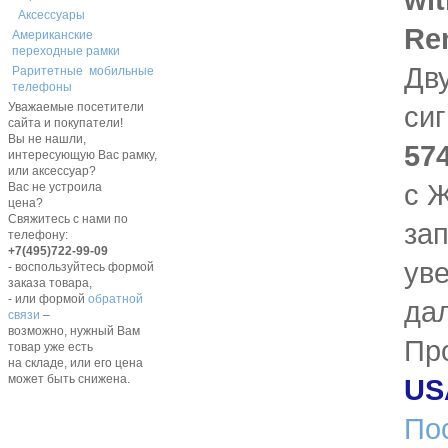
Аксессуары
Rem
Американские
переходные рамки
Дв
Раритетные мобильные
телефоны
си
Уважаемые посетители
сайта и покупатели!
Вы не нашли,
57
интересующую Вас рамку,
или аксессуар?
с Ж
Вас не устроила
цена?
Свяжитесь с нами по
за
телефону:
+7(495)722-99-09
ув
- воспользуйтесь формой
заказа товара,
- или формой
обратной
да
связи
–
возможно, нужный Вам
Пр
товар уже есть
на складе, или его цена
может быть снижена.
US
По