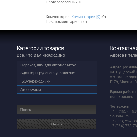
Проголосовавших: 0
Комментарии:
Комментарии [0]
(0)
Пока комментариев нет
Категории товаров
Контактна
Все, что Вам необходимо
Адреса и тел
Переходники для автомагнитол
Адрес розничн
ул. Сущевский 
Адаптеры рулевого управления
х этажное здан
ISO-переходники
E-79, Москва, 
Аксессуары
Время работы
понедельник – 
Телефоны:
+7 (495) 92
SoundAuto.
+7 (903) 594-3
+7 (964) 773-7