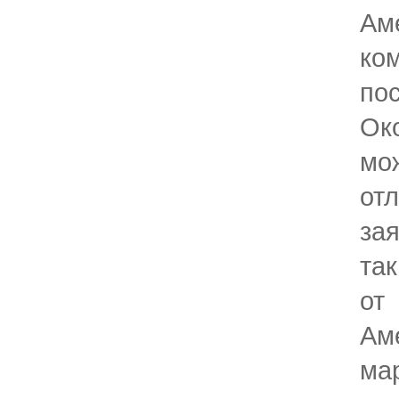
Ам
ко
пос
Ок
мо
отл
зая
так
от
Ам
ма