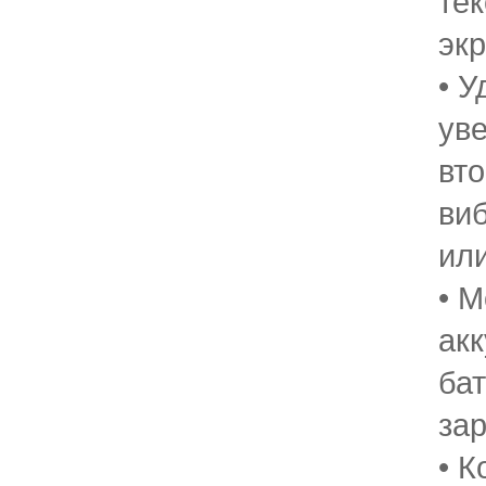
тек
экр
• 
ув
вто
ви
или
• 
ак
ба
зар
• 