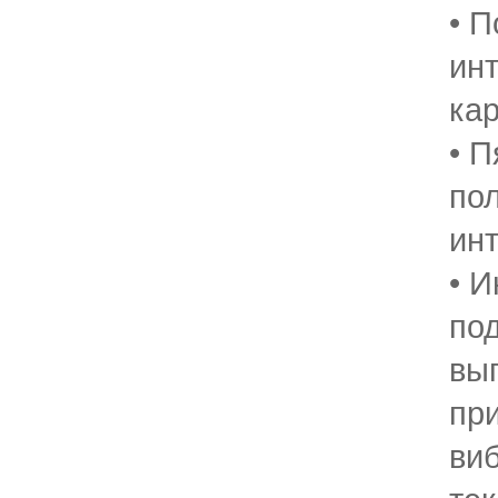
• 
ин
ка
• 
по
ин
• 
по
вы
при
ви