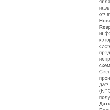
явля
назв
отче
Нов
Res
инфо
кото
сист
пре
непр
схем
Circ
прои
датч
(NP
полу
Датч