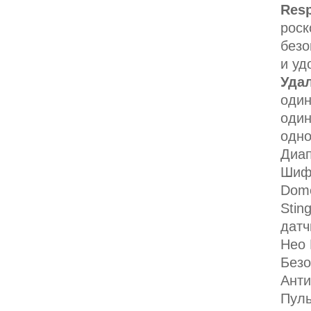
Res
роск
безо
и уд
Уда
один
один
одно
Диап
Шифр
Dome
Stin
датч
Нео 
Безо
Анти
Пуль