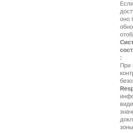
Если
дост
оно 
обно
отоб
Сис
сос
:
При 
конт
безо
Res
инф
виде
знач
докл
зоны