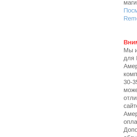
маги
Посм
Remo
Вни
Мы и
для 
Амер
комп
30-3
мож
отли
сайт
Амер
опла
Допо