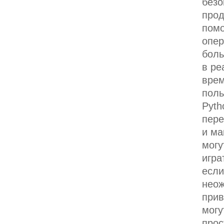
безо
прод
пом
опер
боль
в ре
врем
поль
Pyth
пере
и ма
могу
игра
если
неож
прив
могу
прос