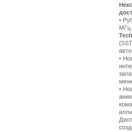
Нек
дос
• Py
МГ
Tech
(SST
авто
• Но
инте
запа
меню
• Но
аним
кома
иллю
Дисп
соз