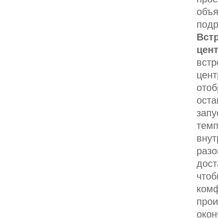
объя
подр
Вст
цент
вст
цент
отоб
оста
запу
темп
внут
разо
дост
чтоб
комф
прои
окон