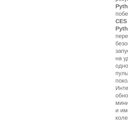
Pyt
побе
CES 
Pyt
пере
безо
запу
на у
одно
пуль
поко
Инте
обно
мини
и им
коле