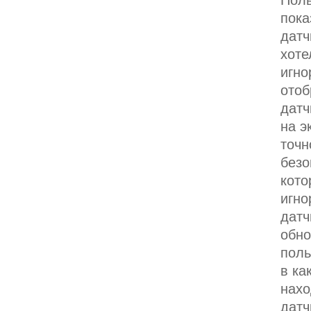
Поль
пока
датч
хоте
игно
отоб
датч
на э
точн
безо
кото
игно
датч
обно
поль
в ка
нахо
датч