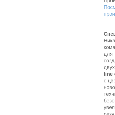
Про
Посм
прои
Спе
Ника
кома
для
созд
дву
line
с цв
ново
техн
безо
увел
резу