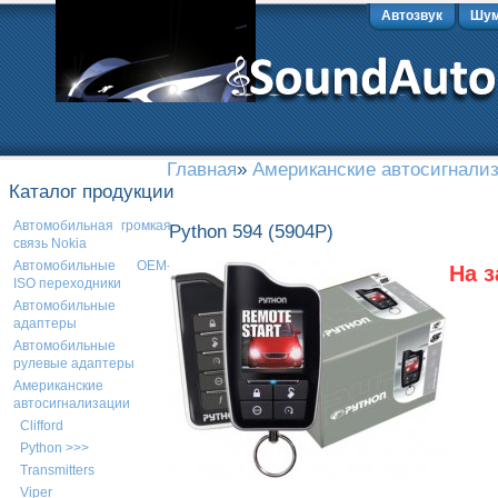
Автозвук
Шум
Главная
»
Американские автосигнали
Каталог продукции
Автомобильная громкая
Python 594 (5904P)
связь Nokia
Автомобильные OEM-
На з
ISO переходники
Автомобильные
адаптеры
Автомобильные
рулевые адаптеры
Американские
автосигнализации
Clifford
Python >>>
Transmitters
Viper