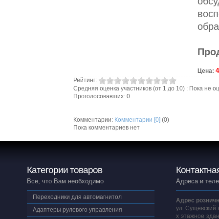
обсу
восп
обра
Про
4
Цена:
Рейтинг:
Средняя оценка участников (от 1 до 10) : Пока не
Проголосовавших: 0
Комментарии:
Комментарии [0]
(0)
Пока комментариев нет
Категории товаров
Контактна
Все, что Вам необходимо
Адреса и тел
Переходники для автомагнитол
Адрес розничн
ул. Сущевский 
Адаптеры рулевого управления
х этажное здан