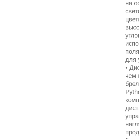
на о
свет
цвет
высо
угло
испо
пол
для 
• Ди
чем 
брел
Pyth
комп
дист
упра
нагл
прод