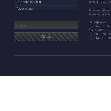
ISO-переходники
E-79, Москва, 
Аксессуары
Время работы
понедельник – 
Телефоны:
+7 (495) 92
SoundAuto.
+7 (903) 594-3
+7 (964) 773-7