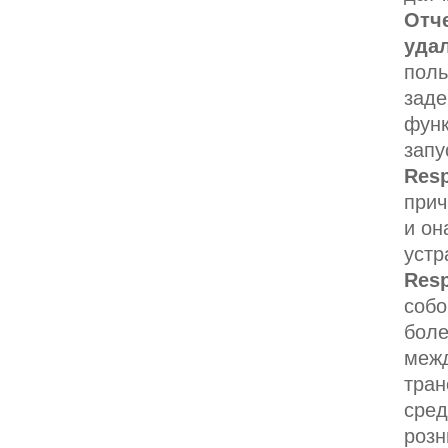
Отч
удал
поль
заде
функ
запу
Res
прич
и он
устр
Res
собо
боле
межд
тра
сред
розн