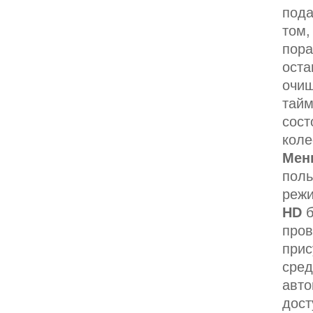
пода
том,
пора
оста
очищ
тайм
сост
коле
Мен
поль
режи
HD
пров
прис
сред
авто
дост