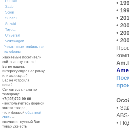
Pontiac
• 19
Saab
• 19
Scion
• 20
Subaru
Suzuki
• 20
Toyota
• 20
Universal
• 20
Volkswagen
Про
Раритетные мобильные
телефоны
комп
Уважаемые посетители
Am.I
сайта и покупатели!
Вы не нашли,
Amer
интересующую Вас рамку,
или аксессуар?
Посм
Вас не устроила
про
цена?
Свяжитесь с нами по
телефону:
+7(495)722-99-09
Осо
- воспользуйтесь формой
• За
заказа товара,
- или формой
обратной
ABS-
связи
–
• По
возможно, нужный Вам
товар уже есть