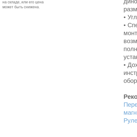
дино
на складе, или его цена
может быть снижена.
разм
• Уг
• Сп
монт
воз
полн
уста
• До
инст
обор
Рек
Пере
магн
Рул