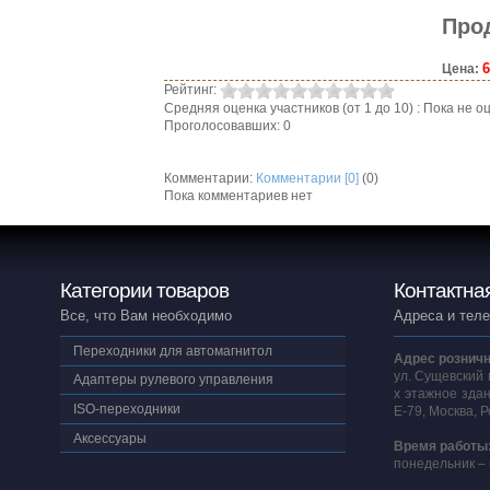
Про
6
Цена:
Рейтинг:
Средняя оценка участников (от 1 до 10) : Пока не
Проголосовавших: 0
Комментарии:
Комментарии [0]
(0)
Пока комментариев нет
Категории товаров
Контактна
Все, что Вам необходимо
Адреса и тел
Переходники для автомагнитол
Адрес розничн
ул. Сущевский 
Адаптеры рулевого управления
х этажное здан
ISO-переходники
E-79, Москва, 
Аксессуары
Время работы
понедельник – 