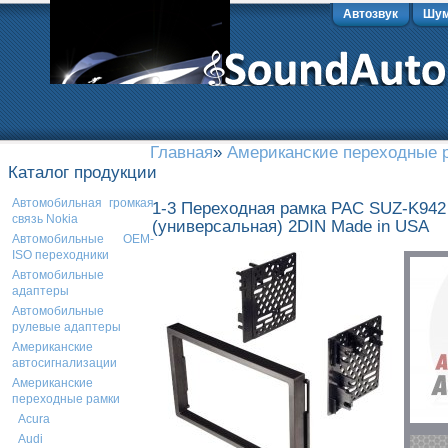
Автозвук
Шум
Главная
»
Американские переходные 
Каталог продукции
Автомобильная громкая
1-3 Переходная рамка PAC SUZ-K942 д
связь Nokia
(универсальная) 2DIN Made in USA
Автомобильные OEM-
ISO переходники
Автомобильные
адаптеры
Автомобильные
рулевые адаптеры
Американские
автосигнализации
Американские
переходные рамки
Acura
Audi