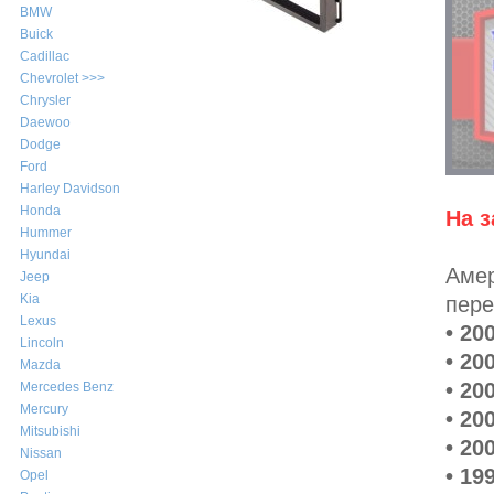
BMW
Buick
Cadillac
Chevrolet >>>
Chrysler
Daewoo
Dodge
Ford
Harley Davidson
Honda
На з
Hummer
Hyundai
Амер
Jeep
Kia
пере
Lexus
• 20
Lincoln
• 20
Mazda
• 20
Mercedes Benz
Mercury
• 20
Mitsubishi
• 20
Nissan
• 19
Opel