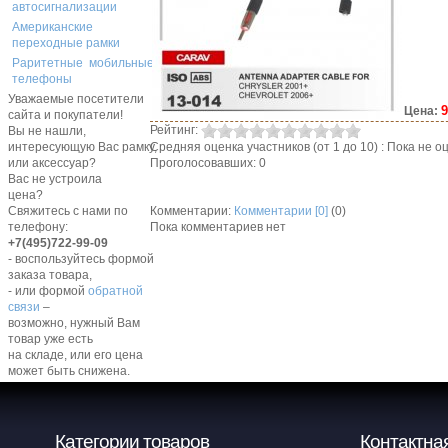
автосигнализации
Американские
переходные рамки
Раритетные мобильные
телефоны
Уважаемые посетители
9
Цена:
сайта и покупатели!
Рейтинг:
Вы не нашли,
Средняя оценка участников (от 1 до 10) : Пока не
интересующую Вас рамку,
Проголосовавших: 0
или аксессуар?
Вас не устроила
цена?
Комментарии:
Комментарии [0]
(0)
Свяжитесь с нами по
Пока комментариев нет
телефону:
+7(495)722-99-09
- воспользуйтесь формой
заказа товара,
- или формой
обратной
связи
–
возможно, нужный Вам
товар уже есть
на складе, или его цена
может быть снижена.
Категории товаров
Контактна