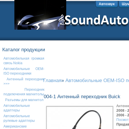
Автозвук
Шум
Каталог продукции
Автомобильная громкая
связь Nokia
Автомобильные OEM-
ISO переходники
Антенный переходник
Главная
»
Автомобильные OEM-ISO п
>>>
Переходник
подключения магнитолы
004-1 Антенный переходник Buick
Разъемы для магнитол
Автомобильные
Антенн
адаптеры
2008 - 
2006 - 
Автомобильные
Посмот
рулевые адаптеры
Продав
Американские