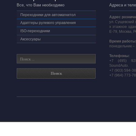
Все, что Вам необходимо
Адреса и тел
Переходники для автомагнитол
Адрес розничн
ул. Сущевский 
Адаптеры рулевого управления
х этажное здан
ISO-переходники
E-79, Москва, 
Аксессуары
Время работы
понедельник – 
Телефоны:
+7 (495) 92
SoundAuto.
+7 (903) 594-3
+7 (964) 773-7