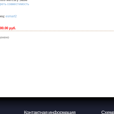
2009 Mercury Sable
реть совместимость
ец:
esmart2
00.00 руб.
 оценено
Контактная информация
Схема