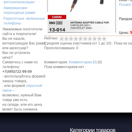
2008 - 
автосигнализации
Посмот
Американские
переходные рамки
Раритетные мобильные
Продав
телефоны
Уважаемые посетители
9
Цена:
сайта и покупатели!
Рейтинг:
Вы не нашли,
Средняя оценка участников (от 1 до 10) : Пока не
интересующую Вас рамку,
Проголосовавших: 0
или аксессуар?
Вас не устроила
цена?
Комментарии:
Комментарии [0]
(0)
Свяжитесь с нами по
Пока комментариев нет
телефону:
+7(495)722-99-09
- воспользуйтесь формой
заказа товара,
- или формой
обратной
связи
–
возможно, нужный Вам
товар уже есть
на складе, или его цена
может быть снижена.
Категории товаров