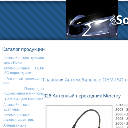
Каталог продукции
Автомобильная громкая
связь Nokia
Автомобильные OEM-
ISO переходники
Антенный переходник
Главная
»
Автомобильные OEM-ISO п
>>>
Переходник
подключения магнитолы
026 Антенный переходник Mercury
Разъемы для магнитол
Автомобильные
Антенн
адаптеры
2008 - 
2006 - 
Автомобильные
2005 - 
рулевые адаптеры
2006 - 
Американские