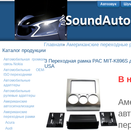
Автозвук
Шум
Главная
»
Американские переходные 
Каталог продукции
Автомобильная громкая
3 Переходная рамка PAC MIT-K896S для
связь Nokia
USA
Автомобильные OEM-
ISO переходники
В 
Автомобильные
адаптеры
Автомобильные
рулевые адаптеры
Ам
Американские
автосигнализации
ав
Американские
переходные рамки
пе
Acura
Audi