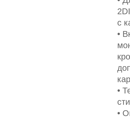
2D
с 
• В
мо
кр
до
ка
• Т
ст
• О