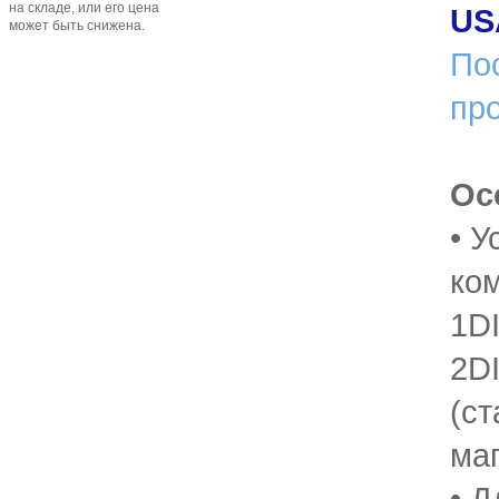
на складе, или его цена
US
может быть снижена.
По
пр
Ос
• 
ко
1D
2D
(ст
ма
• Д