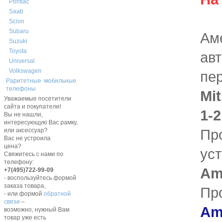
Pontiac
Saab
Scion
Subaru
Ам
Suzuki
Toyota
ав
Universal
Volkswagen
пе
Раритетные мобильные
телефоны
Mit
Уважаемые посетители
сайта и покупатели!
1-2
Вы не нашли,
интересующую Вас рамку,
Пр
или аксессуар?
Вас не устроила
цена?
ус
Свяжитесь с нами по
телефону:
Am
+7(495)722-99-09
- воспользуйтесь формой
заказа товара,
Пр
- или формой
обратной
связи
–
Ame
возможно, нужный Вам
товар уже есть