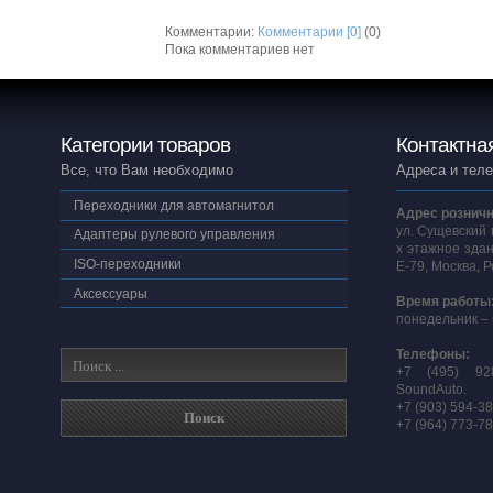
Комментарии:
Комментарии [0]
(0)
Пока комментариев нет
Категории товаров
Контактна
Все, что Вам необходимо
Адреса и тел
Переходники для автомагнитол
Адрес розничн
ул. Сущевский 
Адаптеры рулевого управления
х этажное здан
ISO-переходники
E-79, Москва, 
Аксессуары
Время работы
понедельник – 
Телефоны:
+7 (495) 92
SoundAuto.
+7 (903) 594-3
+7 (964) 773-7