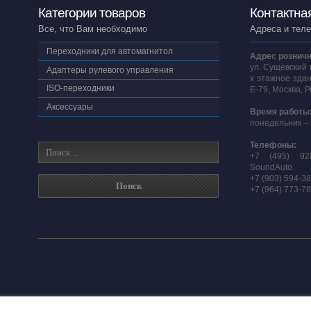
Категории товаров
Контактна
Все, что Вам необходимо
Адреса и тел
Переходники для автомагнитол
Адрес розничн
ул. Сущевский 
Адаптеры рулевого управления
х этажное здан
ISO-переходники
E-79, Москва, 
Аксессуары
Время работы
понедельник – 
Телефоны:
+7 (495) 92
SoundAuto.
+7 (903) 594-3
+7 (964) 773-7