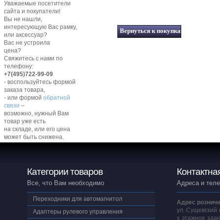
Уважаемые посетители
сайта и покупатели!
Вы не нашли,
интересующую Вас рамку,
или аксессуар?
Вас не устроила
цена?
Свяжитесь с нами по
телефону:
+7(495)722-99-09
- воспользуйтесь формой
заказа товара,
- или формой
обратной
связи
–
возможно, нужный Вам
товар уже есть
на складе, или его цена
может быть снижена.
Категории товаров
Контактна
Все, что Вам необходимо
Адреса и тел
Переходники для автомагнитол
Адрес розничн
ул. Сущевский 
Адаптеры рулевого управления
х этажное здан