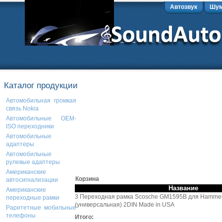
Автозвук
Шум
Каталог продукции
Автомобильная громкая
связь Nokia
Автомобильные OEM-
ISO переходники
Автомобильные
адаптеры
Автомобильные
рулевые адаптеры
Американские
Корзина
автосигнализации
Название
Американские
3 Переходная рамка Scosche GM1595B для Hammer
переходные рамки
(универсальная) 2DIN Made in USA
Раритетные мобильные
телефоны
Итого: