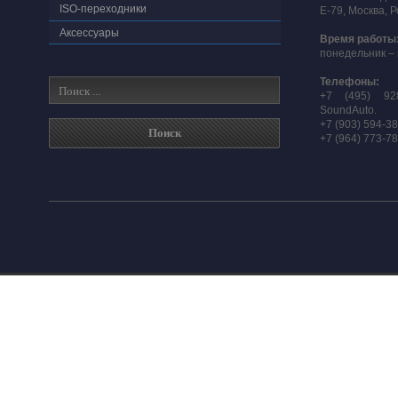
ISO-переходники
E-79, Москва, 
Аксессуары
Время работы
понедельник – 
Телефоны:
+7 (495) 92
SoundAuto.
+7 (903) 594-3
+7 (964) 773-7