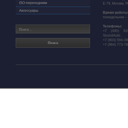
ISO-переходники
E-79, Москва, 
Аксессуары
Время работы
понедельник – 
Телефоны:
+7 (495) 92
SoundAuto.
+7 (903) 594-3
+7 (964) 773-7