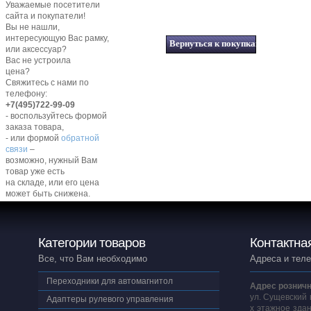
Уважаемые посетители
сайта и покупатели!
Вы не нашли,
интересующую Вас рамку,
или аксессуар?
Вас не устроила
цена?
Свяжитесь с нами по
телефону:
+7(495)722-99-09
- воспользуйтесь формой
заказа товара,
- или формой
обратной
связи
–
возможно, нужный Вам
товар уже есть
на складе, или его цена
может быть снижена.
Категории товаров
Контактна
Все, что Вам необходимо
Адреса и тел
Переходники для автомагнитол
Адрес розничн
ул. Сущевский 
Адаптеры рулевого управления
х этажное здан