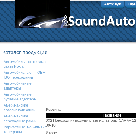
Автозвук
Шум
Каталог продукции
Автомобильная громкая
связь Nokia
Автомобильные OEM-
ISO переходники
Автомобильные
адаптеры
Автомобильные
рулевые адаптеры
Американские
Корзина
автосигнализации
Название
Американские
032 Переходник подключения магнитолы CARAV 12-
переходные рамки
09-10
Раритетные мобильные
телефоны
Итого: