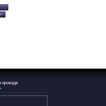
 проезда
а