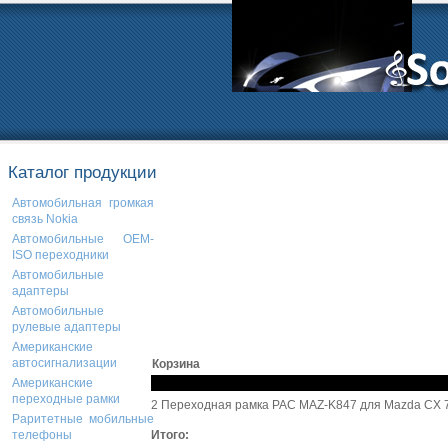
Каталог продукции
Автомобильная громкая
связь Nokia
Автомобильные OEM-
ISO переходники
Автомобильные
адаптеры
Автомобильные
рулевые адаптеры
Американские
автосигнализации
Корзина
Американские
переходные рамки
2 Переходная рамка PAC MAZ-K847 для Mazda CX 7
Раритетные мобильные
Итого:
телефоны