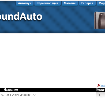
Автозвук
Шумоизоляция
Магазин
Галерея
Фор
оч
Название
Коли
 07-09 1-2DIN Made in USA