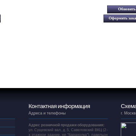
Контактная информация
Схема
Адреса и телефоны
г. Москв
Адрес розничной продажи оборудования:
ул. Сущевский вал, д. 5, Савеловский ВКЦ (2-
х этажное здание, не "барахолка"), павильон