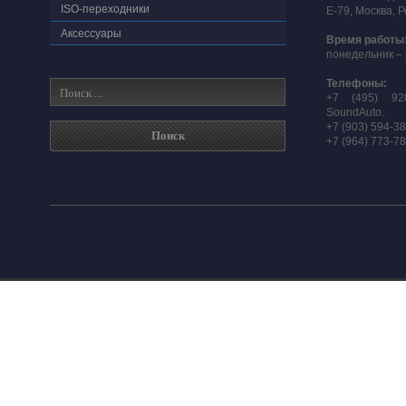
ISO-переходники
E-79, Москва, 
Аксессуары
Время работы
понедельник – 
Телефоны:
+7 (495) 92
SoundAuto.
+7 (903) 594-3
+7 (964) 773-7