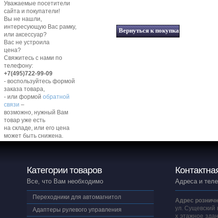
Уважаемые посетители
сайта и покупатели!
Вы не нашли,
интересующую Вас рамку,
или аксессуар?
Вас не устроила
цена?
Свяжитесь с нами по
телефону:
+7(495)722-99-09
- воспользуйтесь формой
заказа товара,
- или формой
обратной
связи
–
возможно, нужный Вам
товар уже есть
на складе, или его цена
может быть снижена.
Категории товаров
Контактна
Все, что Вам необходимо
Адреса и тел
Переходники для автомагнитол
Адрес розничн
ул. Сущевский 
Адаптеры рулевого управления
х этажное здан