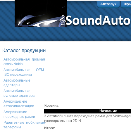
Автозвук
Шум
Каталог продукции
Автомобильная громкая
связь Nokia
Автомобильные OEM-
ISO переходники
Автомобильные
адаптеры
Автомобильные
рулевые адаптеры
Американские
Корзина
автосигнализации
Название
Американские
3 Автомобильная переходная рамка для Volkswagen
переходные рамки
(универсальная) 2DIN
Раритетные мобильные
телефоны
Итого: