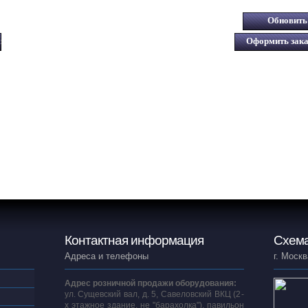
Контактная информация
Схема
Адреса и телефоны
г. Москв
Адрес розничной продажи оборудования:
ул. Сущевский вал, д. 5, Савеловский ВКЦ (2-
х этажное здание, не "барахолка"), павильон