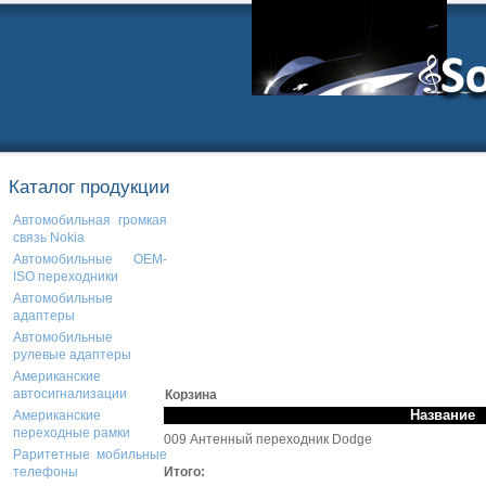
Каталог продукции
Автомобильная громкая
связь Nokia
Автомобильные OEM-
ISO переходники
Автомобильные
адаптеры
Автомобильные
рулевые адаптеры
Американские
автосигнализации
Корзина
Название
Американские
переходные рамки
009 Антенный переходник Dodge
Раритетные мобильные
Итого:
телефоны