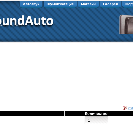
Автозвук
Шумоизоляция
Магазин
Галерея
Фор
оч
Количество