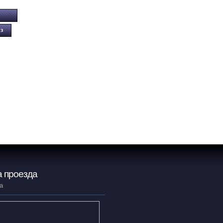
 проезда
а