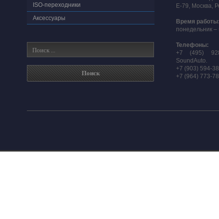
ISO-переходники
E-79, Москва, 
Аксессуары
Время работы
понедельник – 
Телефоны:
+7 (495) 92
SoundAuto.
+7 (903) 594-3
+7 (964) 773-7