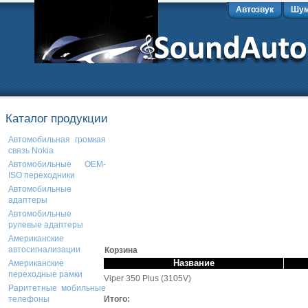
Автозвук
Шум
Каталог продукции
Автомобильная громкая
связь Nokia
Автомобильные OEM-
ISO переходники
Автомобильные
адаптеры
Автомобильные
рулевые адаптеры
Американские
автосигнализации
Корзина
Название
Американские
переходные рамки
Viper 350 Plus (3105V)
Раритетные мобильные
Итого:
телефоны