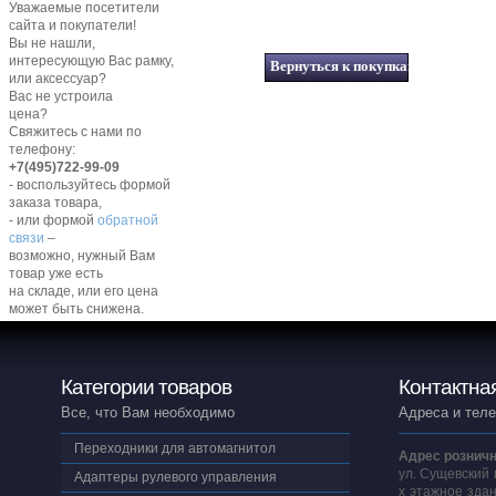
Уважаемые посетители
сайта и покупатели!
Вы не нашли,
интересующую Вас рамку,
или аксессуар?
Вас не устроила
цена?
Свяжитесь с нами по
телефону:
+7(495)722-99-09
- воспользуйтесь формой
заказа товара,
- или формой
обратной
связи
–
возможно, нужный Вам
товар уже есть
на складе, или его цена
может быть снижена.
Категории товаров
Контактна
Все, что Вам необходимо
Адреса и тел
Переходники для автомагнитол
Адрес розничн
ул. Сущевский 
Адаптеры рулевого управления
х этажное здан