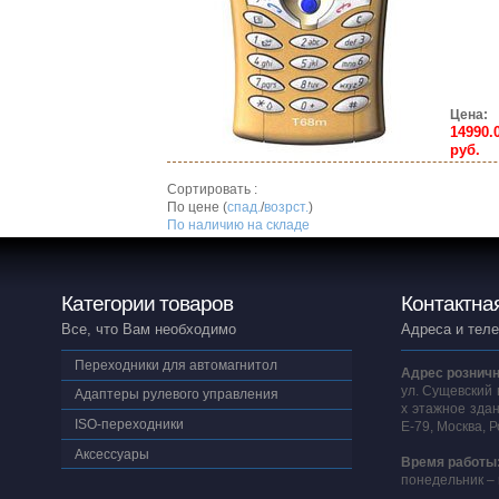
Цена:
14990.
руб.
Сортировать :
По цене (
спад.
/
возрст.
)
По наличию на складе
Категории товаров
Контактна
Все, что Вам необходимо
Адреса и тел
Переходники для автомагнитол
Адрес розничн
ул. Сущевский 
Адаптеры рулевого управления
х этажное здан
ISO-переходники
E-79, Москва, 
Аксессуары
Время работы
понедельник – 