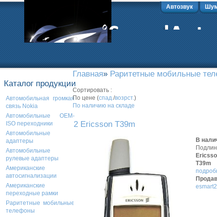
Автозвук
Шум
Главная
»
Раритетные мобильные те
Каталог продукции
Сортировать :
По цене (
спад.
/
возрст.
)
Автомобильная громкая
По наличию на складе
связь Nokia
Автомобильные OEM-
2 Ericsson T39m
ISO переходники
Автомобильные
В нали
адаптеры
Подли
Автомобильные
Ericss
рулевые адаптеры
T39m
Американские
подробн
автосигнализации
Продав
Американские
esmart2
переходные рамки
Раритетные мобильные
телефоны