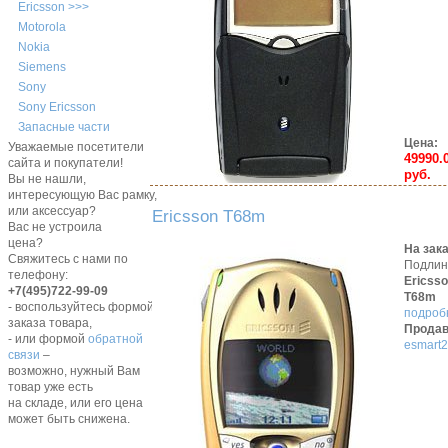
Ericsson >>>
Motorola
Nokia
Siemens
Sony
Sony Ericsson
Запасные части
Цена:
Уважаемые посетители
49990.
сайта и покупатели!
руб.
Вы не нашли,
интересующую Вас рамку,
или аксессуар?
Ericsson T68m
Вас не устроила
цена?
На зак
Свяжитесь с нами по
Подли
телефону:
Ericss
+7(495)722-99-09
T68m
- воспользуйтесь формой
подробн
заказа товара,
Продав
- или формой
обратной
esmart2
связи
–
возможно, нужный Вам
товар уже есть
на складе, или его цена
может быть снижена.