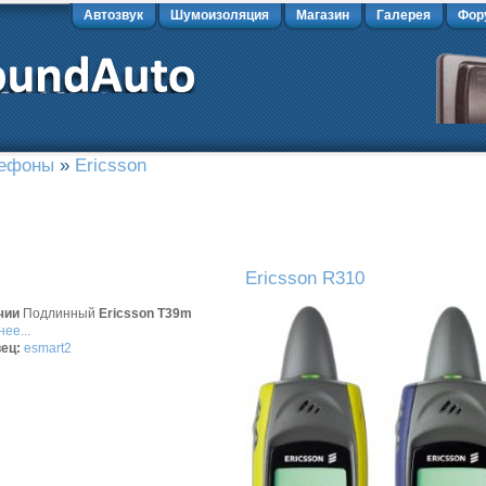
Автозвук
Шумоизоляция
Магазин
Галерея
Фор
лефоны
»
Ericsson
Ericsson R310
чии
Подлинный
Ericsson T39m
ее...
ец:
esmart2