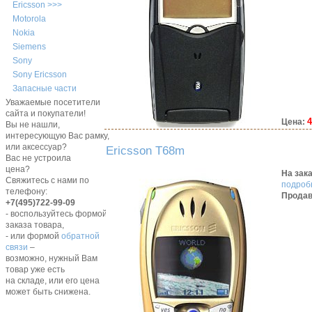
Ericsson >>>
Motorola
Nokia
Siemens
Sony
Sony Ericsson
Запасные части
Уважаемые посетители
сайта и покупатели!
4
Цена:
Вы не нашли,
интересующую Вас рамку,
или аксессуар?
Ericsson T68m
Вас не устроила
цена?
На зак
Свяжитесь с нами по
подробн
телефону:
Продав
+7(495)722-99-09
- воспользуйтесь формой
заказа товара,
- или формой
обратной
связи
–
возможно, нужный Вам
товар уже есть
на складе, или его цена
может быть снижена.