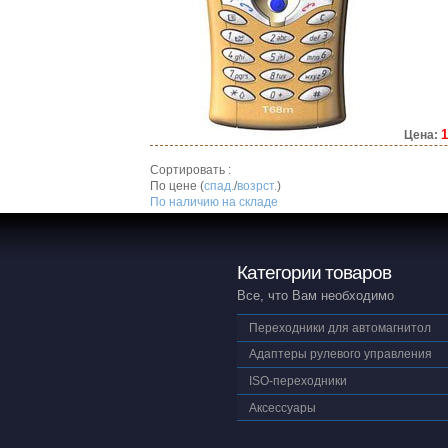
1
Цена:
Сортировать :
По цене (
спад.
/
возрст.
)
По наличию на складе
Категории товаров
Все, что Вам необходимо
Переходники для автомагнитол
Адаптеры рулевого управления
ISO-переходники
Аксессуары