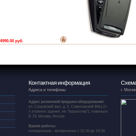
4990.00 руб.
Контактная информация
Схема
Адреса и телефоны
г. Москв
Адрес розничной продажи оборудования:
ул. Сущевский вал, д. 5, Савеловский ВКЦ (2-
х этажное здание, не "барахолка"), павильон
E-79, Москва, Россия
Время работы:
понедельник – воскресенье с 10.30 до 19.30