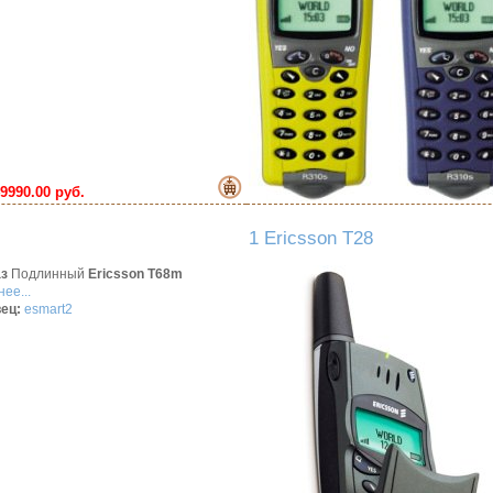
9990.00 руб.
1 Ericsson T28
аз
Подлинный
Ericsson T68m
ее...
ец:
esmart2