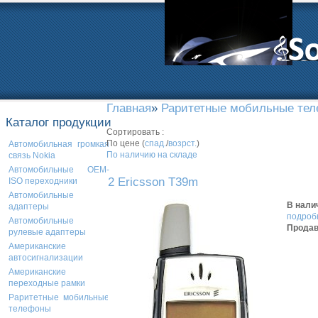
Главная
»
Раритетные мобильные те
Каталог продукции
Сортировать :
По цене (
спад.
/
возрст.
)
Автомобильная громкая
По наличию на складе
связь Nokia
Автомобильные OEM-
2 Ericsson T39m
ISO переходники
Автомобильные
В нали
адаптеры
подробн
Автомобильные
Продав
рулевые адаптеры
Американские
автосигнализации
Американские
переходные рамки
Раритетные мобильные
телефоны