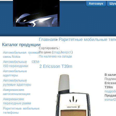
Автозвук
Шум
Главная
»
Раритетные мобильные те
Каталог продукции
Сортировать :
По цене (
спад.
/
возрст.
)
Автомобильная громкая
По наличию на складе
связь Nokia
Автомобильные OEM-
2 Ericsson T39m
ISO переходники
Автомобильные
В нали
адаптеры
Подли
Автомобильные
Ericss
рулевые адаптеры
T39m
Американские
подробн
автосигнализации
Продав
Американские
esmart2
переходные рамки
Раритетные мобильные
телефоны