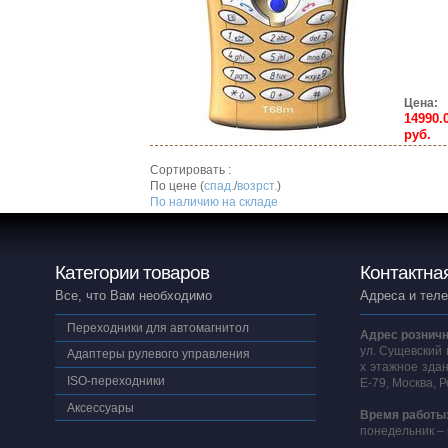
Цена:
14990.
руб.
Сортировать :
По цене (
спад.
/
возрст.
)
По наличию на складе
Категории товаров
Контактна
Все, что Вам необходимо
Адреса и тел
Переходники для автомагнитол
Адрес розничн
ул. Сущевский 
Адаптеры рулевого управления
х этажное здан
ISO-переходники
E-79, Москва, 
Аксессуары
Время работы
понедельник – 