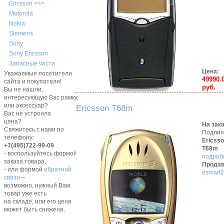
Ericsson >>>
Motorola
Nokia
Siemens
Sony
Sony Ericsson
Запасные части
Цена:
Уважаемые посетители
49990.
сайта и покупатели!
руб.
Вы не нашли,
интересующую Вас рамку,
или аксессуар?
Ericsson T68m
Вас не устроила
цена?
На зак
Свяжитесь с нами по
Подли
телефону:
Ericss
+7(495)722-99-09
T68m
- воспользуйтесь формой
подробн
заказа товара,
Продав
- или формой
обратной
esmart2
связи
–
возможно, нужный Вам
товар уже есть
на складе, или его цена
может быть снижена.