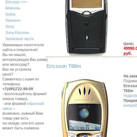
Ericsson >>>
Motorola
Nokia
Siemens
Sony
Sony Ericsson
Запасные части
Цена:
Уважаемые посетители
49990.
сайта и покупатели!
руб.
Вы не нашли,
интересующую Вас рамку,
или аксессуар?
Ericsson T68m
Вас не устроила
цена?
На зак
Свяжитесь с нами по
Подли
телефону:
Ericss
+7(495)722-99-09
T68m
- воспользуйтесь формой
подробн
заказа товара,
Продав
- или формой
обратной
esmart2
связи
–
возможно, нужный Вам
товар уже есть
на складе, или его цена
может быть снижена.