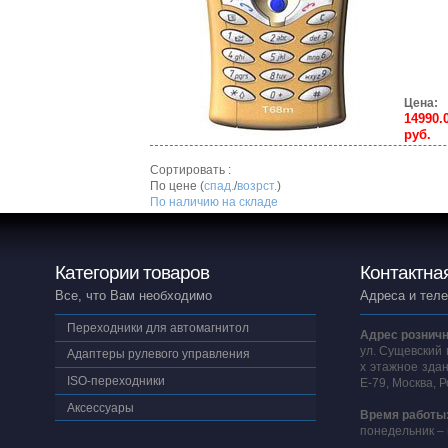
Цена:
14990.
руб.
Сортировать :
По цене (
спад.
/
возрст.
)
По наличию на складе
Категории товаров
Контактна
Все, что Вам необходимо
Адреса и тел
Переходники для автомагнитол
Адрес розничн
ул. Сущевский 
Адаптеры рулевого управления
х этажное здан
ISO-переходники
E-79, Москва, 
Аксессуары
Время работы
понедельник – 