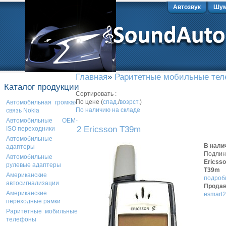
Автозвук
Шум
Главная
»
Раритетные мобильные те
Каталог продукции
Сортировать :
По цене (
спад.
/
возрст.
)
Автомобильная громкая
По наличию на складе
связь Nokia
Автомобильные OEM-
2 Ericsson T39m
ISO переходники
Автомобильные
В нали
адаптеры
Подли
Автомобильные
Ericss
рулевые адаптеры
T39m
Американские
подробн
автосигнализации
Продав
Американские
esmart2
переходные рамки
Раритетные мобильные
телефоны