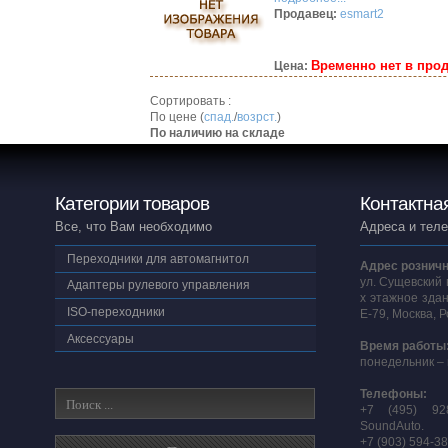
Продавец:
esmart2
Временно нет в про
Цена:
Сортировать :
По цене (
спад.
/
возрст.
)
По наличию на складе
Категории товаров
Контактна
Все, что Вам необходимо
Адреса и тел
Переходники для автомагнитол
Адрес розничн
ул. Сущевский 
Адаптеры рулевого управления
х этажное здан
ISO-переходники
E-79, Москва, 
Аксессуары
Время работы
понедельник – 
Телефоны:
+7 (495) 92
SoundAuto.
+7 (903) 594-3