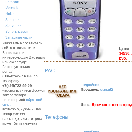
Ericsson
Motorola
Nokia
Siemens
Sony >>>
Sony Ericsson
Запасные части
Уважаемые посетители
сайта и покупатели!
Цена:
Вы не нашли,
14990.
интересующую Вас рамку,
руб.
или аксессуар?
Вас не устроила
PAC
цена?
Свяжитесь с нами по
телефону:
подробнее...
+7(495)722-99-09
Продавец:
esmart2
- воспользуйтесь формой
заказа товара,
- или формой
обратной
Временно нет в про
связи
–
Цена:
возможно, нужный Вам
товар уже есть
Телефоны
на складе, или его цена
может быть снижена.
подробнее...