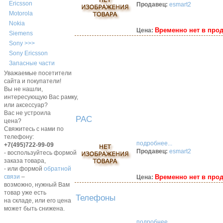
Ericsson
Продавец:
esmart2
Motorola
Nokia
Временно нет в про
Цена:
Siemens
Sony >>>
Sony Ericsson
Запасные части
Уважаемые посетители
сайта и покупатели!
Вы не нашли,
интересующую Вас рамку,
или аксессуар?
Вас не устроила
PAC
цена?
Свяжитесь с нами по
телефону:
подробнее...
+7(495)722-99-09
Продавец:
esmart2
- воспользуйтесь формой
заказа товара,
- или формой
обратной
Временно нет в про
связи
–
Цена:
возможно, нужный Вам
товар уже есть
Телефоны
на складе, или его цена
может быть снижена.
подробнее...