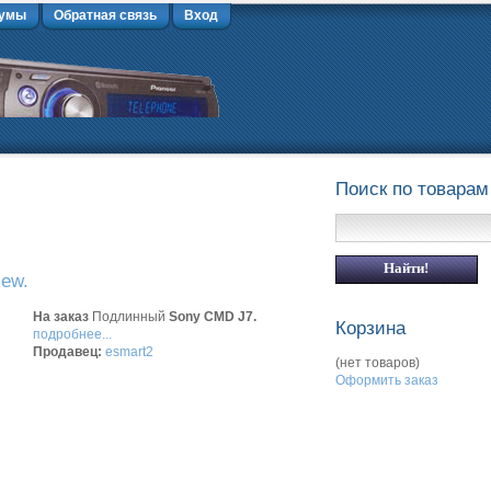
умы
Обратная связь
Вход
Поиск по товарам
New.
На заказ
Подлинный
Sony CMD J7.
Корзина
подробнее...
Продавец:
esmart2
(нет товаров)
Оформить заказ