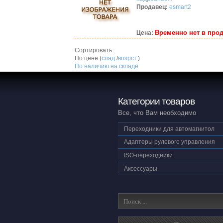
Продавец:
esmart2
Временно нет в про
Цена:
Сортировать :
По цене (
спад.
/
возрст.
)
По наличию на складе
Категории товаров
Все, что Вам необходимо
Переходники для автомагнитол
Адаптеры рулевого управления
ISO-переходники
Аксессуары