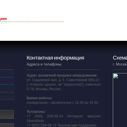
даже
Контактная информация
Схема
Адреса и телефоны
г. Москв
Адрес розничной продажи оборудования:
ул. Сущевский вал, д. 5, Савеловский ВКЦ (2-
х этажное здание, не "барахолка"), павильон
E-79, Москва, Россия
Время работы:
понедельник – воскресенье с 10.30 до 19.30
Телефоны:
+7 (495) 928-58-24 Интернет магазин
SoundAuto.
+7 (903) 594-38-15 Техническая поддержка.