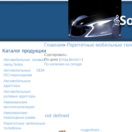
Главная
»
Раритетные мобильные те
Каталог продукции
Сортировать :
По цене (
спад.
/
возрст.
)
Автомобильная громкая
По наличию на складе
связь Nokia
Автомобильные OEM-
ISO переходники
Автомобильные
адаптеры
Автомобильные
рулевые адаптеры
Американские
автосигнализации
Американские
not defined
переходные рамки
Раритетные мобильные
телефоны
подробнее...