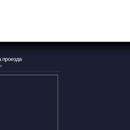
 проезда
а