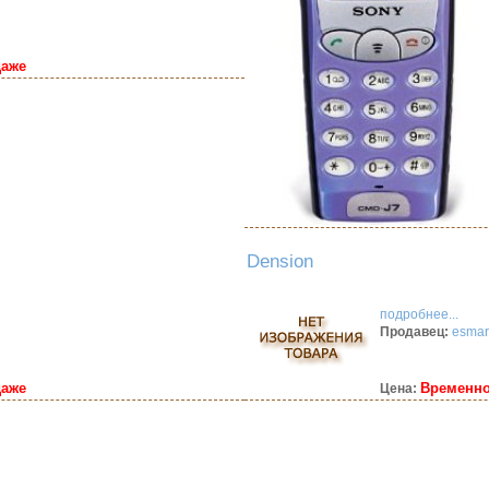
даже
Dension
подробнее...
Продавец:
esmar
даже
Временно
Цена: