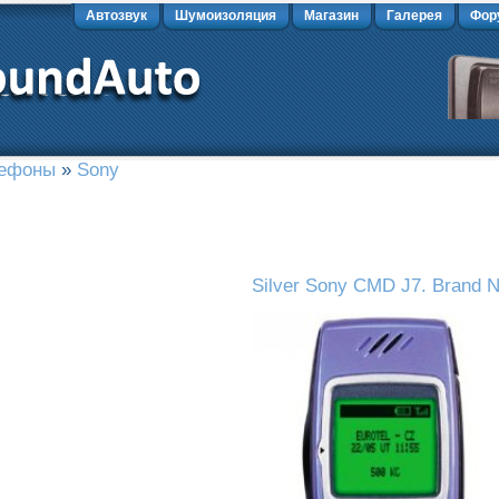
Автозвук
Шумоизоляция
Магазин
Галерея
Фор
лефоны
»
Sony
Silver Sony CMD J7. Brand 