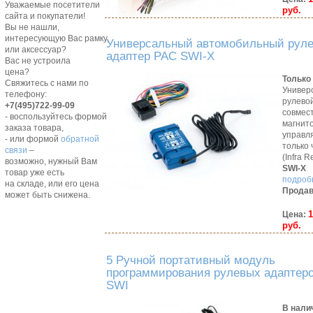
Уважаемые посетители
руб.
сайта и покупатели!
Вы не нашли,
интересующую Вас рамку,
Универсальный автомобильный рул
или аксессуар?
адаптер PAC SWI-X
Вас не устроила
цена?
Только 
Свяжитесь с нами по
Универ
телефону:
рулево
+7(495)722-99-09
совмес
- воспользуйтесь формой
магнит
заказа товара,
управл
- или формой
обратной
только 
связи
–
(Infra R
возможно, нужный Вам
SWI-X
товар уже есть
подробн
на складе, или его цена
Продав
может быть снижена.
1
Цена:
руб.
5 Ручной портативный модуль
программирования рулевых адаптер
SWI
В нали