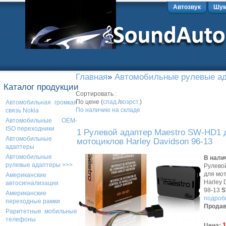
Автозвук
Шум
Главная
»
Автомобильные рулевые а
Каталог продукции
Сортировать :
По цене (
спад.
/
возрст.
)
Автомобильная громкая
По наличию на складе
связь Nokia
Автомобильные OEM-
ISO переходники
1 Рулевой адаптер Maestro SW-HD1 
Автомобильные
мотоциклов Harley Davidson 96-13
адаптеры
Автомобильные
В нали
рулевые адаптеры >>>
Рулево
для мо
Американские
Harley 
автосигнализации
98-13
S
Американские
подробн
переходные рамки
Продав
Раритетные мобильные
телефоны
1
Цена: