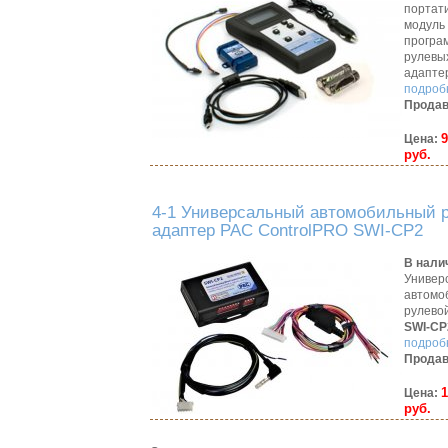
портат
модуль
програ
рулевы
адапте
подробн
Продав
9
Цена:
руб.
4-1 Универсальный автомобильный 
адаптер PAC ControlPRO SWI-CP2
В нали
Универ
автомо
рулево
SWI-CP
подробн
Продав
1
Цена:
руб.