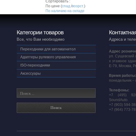
Сортировать :
По цене (
спад.
/
возрст.
)
По наличию на складе
Категории товаров
Контактна
Все, что Вам необходимо
Адреса и тел
Переходники для автомагнитол
Адрес розничн
ул. Сущевский 
Адаптеры рулевого управления
х этажное здан
ISO-переходники
E-79, Москва, 
Аксессуары
Время работы
понедельник – 
Телефоны:
+7 (495) 92
SoundAuto.
+7 (903) 594-3
+7 (964) 773-7