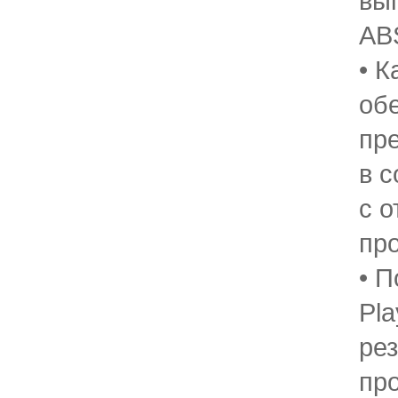
вы
AB
• 
об
пр
в с
с 
пр
• П
Pl
рез
пр