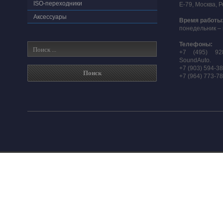
ISO-переходники
E-79, Москва, 
Аксессуары
Время работы
понедельник – 
Телефоны:
+7 (495) 92
SoundAuto.
+7 (903) 594-3
+7 (964) 773-7