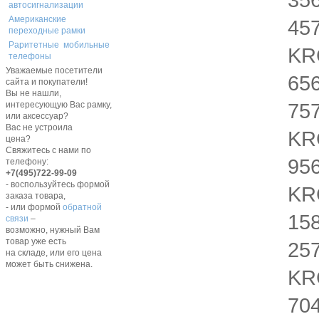
автосигнализации
Американские
45
переходные рамки
Раритетные мобильные
KRC
телефоны
Уважаемые посетители
656
сайта и покупатели!
Вы не нашли,
75
интересующую Вас рамку,
или аксессуар?
Вас не устроила
KRC
цена?
Свяжитесь с нами по
95
телефону:
+7(495)722-99-09
- воспользуйтесь формой
KRC
заказа товара,
- или формой
обратной
158
связи
–
возможно, нужный Вам
товар уже есть
25
на складе, или его цена
может быть снижена.
KR
70