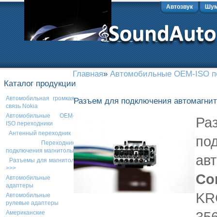
Автозвук
Шум
Главная
»
Автомобильные OEM-ISO п
Каталог продукции
Автомобильная громкая
Разъем для подключения автомагни
связь Nokia
Автомобильные OEM-
Ра
ISO переходники
Антенный переходник
по
Переходник
подключения магнитолы
ав
Разъемы для магнитол
>>>
Со
Автомобильные
адаптеры
KRC
Автомобильные
рулевые адаптеры
356
Американские