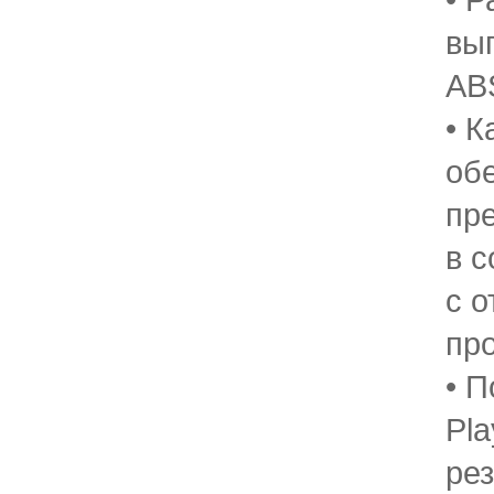
вы
AB
• 
об
пр
в с
с 
пр
• П
Pl
ре