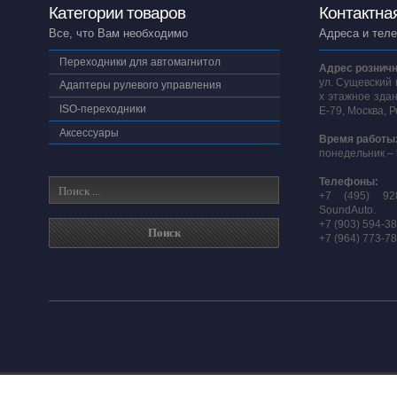
Категории товаров
Контактна
Все, что Вам необходимо
Адреса и тел
Переходники для автомагнитол
Адрес розничн
ул. Сущевский 
Адаптеры рулевого управления
х этажное здан
ISO-переходники
E-79, Москва, 
Аксессуары
Время работы
понедельник – 
Телефоны:
+7 (495) 92
SoundAuto.
+7 (903) 594-3
+7 (964) 773-7