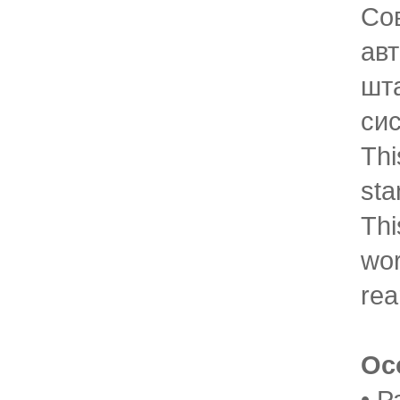
Со
ав
шт
си
Thi
sta
Thi
wor
rea
Ос
• 