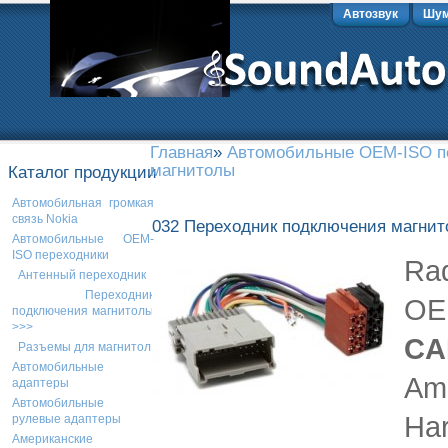
Автозвук
Шум
Главная
»
Автомобильные OEM-ISO п
магнитолы
Каталог продукции
Автомобильная громкая
связь Nokia
032 Переходник подключения магнито
Автомобильные OEM-
ISO переходники
Rad
Антенный переходник
Переходник
OE
подключения магнитолы
>>>
CA
Разъемы для магнитол
Автомобильные
Am
адаптеры
Автомобильные
Ha
рулевые адаптеры
Американские