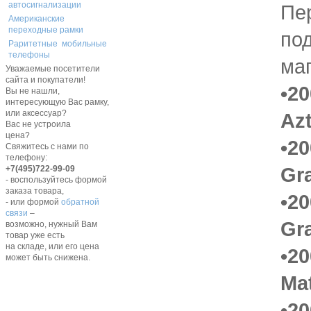
автосигнализации
Пе
Американские
переходные рамки
по
Раритетные мобильные
телефоны
ма
Уважаемые посетители
сайта и покупатели!
•20
Вы не нашли,
интересующую Вас рамку,
или аксессуар?
Az
Вас не устроила
цена?
•20
Свяжитесь с нами по
телефону:
Gr
+7(495)722-99-09
- воспользуйтесь формой
заказа товара,
•20
- или формой
обратной
связи
–
Gr
возможно, нужный Вам
товар уже есть
на складе, или его цена
•20
может быть снижена.
Mat
•20