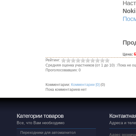
Наст
Noki
Посм
Про
6
Цена:
Рейтинг:
Средняя оценка участников (от 1 до 10) : Пока не
Проголосовавших: 0
Комментарии:
Комментарии [0]
(0)
Пока комментариев нет
Категории товаров
Контактна
Все, что Вам необходимо
Адреса и тел
Переходники для автомагнитол
Адрес розничн