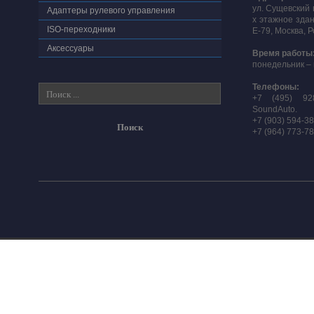
ул. Сущевский 
Адаптеры рулевого управления
х этажное здан
ISO-переходники
E-79, Москва, 
Аксессуары
Время работы
понедельник – 
Телефоны:
+7 (495) 92
SoundAuto.
+7 (903) 594-3
+7 (964) 773-7