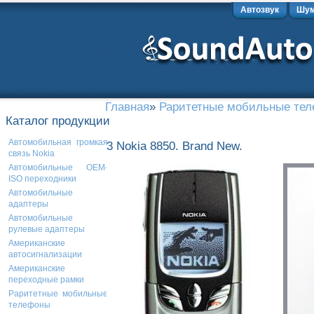
Автозвук
Шум
Главная
»
Раритетные мобильные те
Каталог продукции
Автомобильная громкая
3 Nokia 8850. Brand New.
связь Nokia
Автомобильные OEM-
ISO переходники
Автомобильные
адаптеры
Автомобильные
рулевые адаптеры
Американские
автосигнализации
Американские
переходные рамки
Раритетные мобильные
телефоны