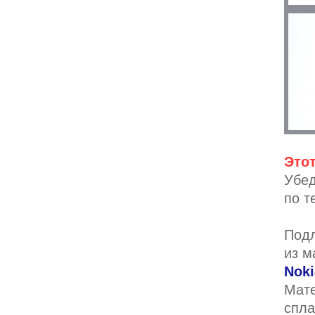
Этот
Убед
по т
Подл
из м
Noki
Мате
спла