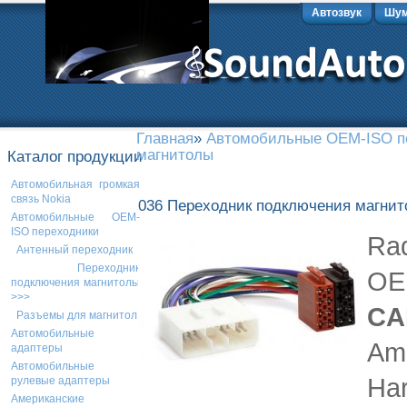
Автозвук
Шум
Главная
»
Автомобильные OEM-ISO п
магнитолы
Каталог продукции
Автомобильная громкая
связь Nokia
036 Переходник подключения магнит
Автомобильные OEM-
ISO переходники
Rad
Антенный переходник
Переходник
OE
подключения магнитолы
>>>
CA
Разъемы для магнитол
Автомобильные
Am.
адаптеры
Автомобильные
Ha
рулевые адаптеры
Американские