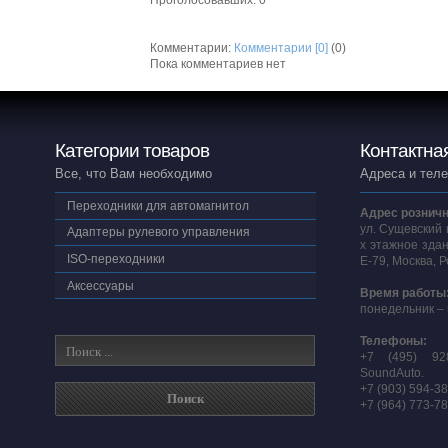
Комментарии:
Комментарии [0]
(0)
Пока комментариев нет
Категории товаров
Контактна
Все, что Вам необходимо
Адреса и тел
Переходники для автомагнитол
Адрес розничн
ул. Сущевский 
Адаптеры рулевого управления
х этажное здан
ISO-переходники
E-79, Москва, 
Аксессуары
Время работы
понедельник – 
Телефоны:
+7 (495) 92
SoundAuto.
+7 (903) 594-3
+7 (964) 773-7