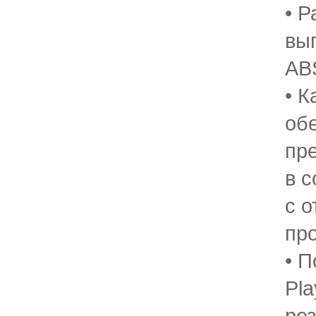
• 
вы
AB
• 
об
пр
в с
с 
пр
• П
Pl
ре