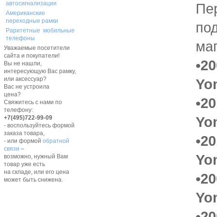
автосигнализации
Пе
Американские
переходные рамки
по
Раритетные мобильные
телефоны
ма
Уважаемые посетители
сайта и покупатели!
•20
Вы не нашли,
интересующую Вас рамку,
или аксессуар?
Yo
Вас не устроила
цена?
•20
Свяжитесь с нами по
телефону:
Yo
+7(495)722-99-09
- воспользуйтесь формой
заказа товара,
•20
- или формой
обратной
связи
–
Yo
возможно, нужный Вам
товар уже есть
на складе, или его цена
•20
может быть снижена.
Yo
•2