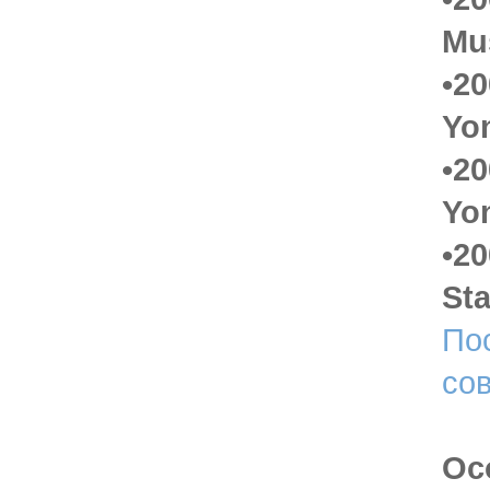
Mu
•20
Yo
•20
Yo
•2
Sta
По
со
Ос