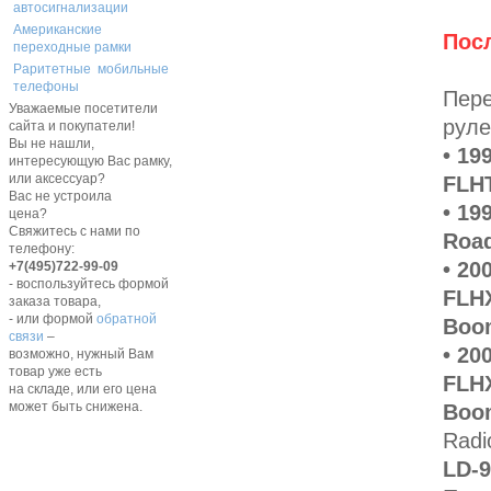
автосигнализации
Американские
Пос
переходные рамки
Раритетные мобильные
телефоны
Пере
Уважаемые посетители
руле
сайта и покупатели!
Вы не нашли,
• 19
интересующую Вас рамку,
или аксессуар?
FLHT
Вас не устроила
• 19
цена?
Свяжитесь с нами по
Road
телефону:
• 20
+7(495)722-99-09
- воспользуйтесь формой
FLHX
заказа товара,
- или формой
обратной
Boo
связи
–
• 20
возможно, нужный Вам
товар уже есть
FLHX
на складе, или его цена
может быть снижена.
Boo
Radi
LD-9