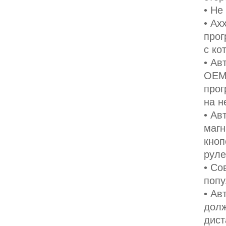
• Не
• Ax
прог
с ко
• Ав
OEM
прог
на н
• Ав
магн
кноп
руле
• Со
попу
• Ав
долж
дист