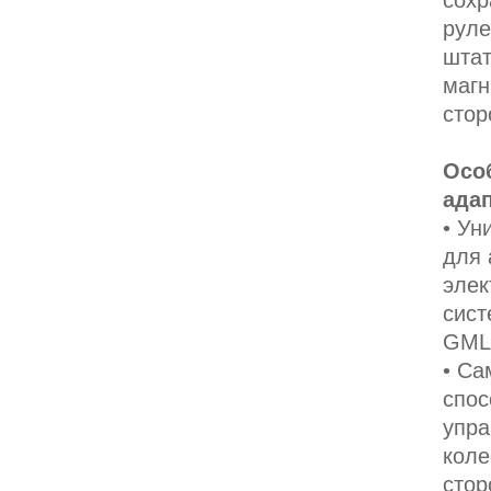
сохр
руле
штат
магн
стор
Осо
ада
• Ун
для 
элек
сист
GMLA
• Са
спос
упра
коле
стор