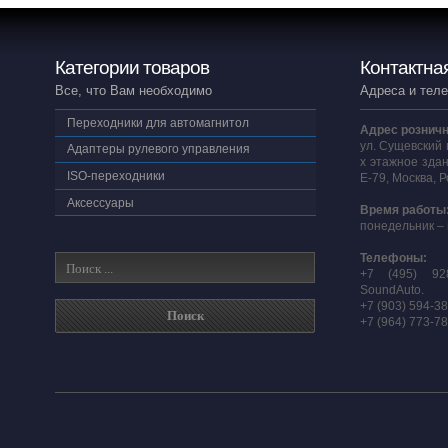
Категории товаров
Контактна
Все, что Вам необходимо
Адреса и тел
Переходники для автомагнитол
Адрес розничн
ул. Сущевский 
Адаптеры рулевого управления
х этажное здан
ISO-переходники
E-79, Москва, 
Аксессуары
Время работы
понедельник – 
Телефоны:
+7 (495) 92
SoundAuto.
+7 (903) 594-3
+7 (964) 773-7