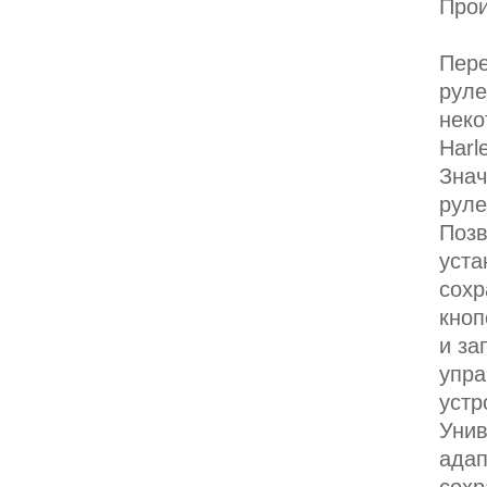
Про
Пере
руле
неко
Harl
Знач
руле
Позв
уста
сохр
кноп
и за
упра
устр
Уни
ада