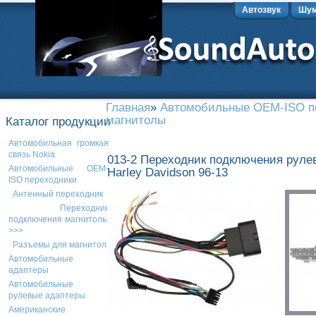
Автозвук
Шум
Главная
»
Автомобильные OEM-ISO п
магнитолы
Каталог продукции
Автомобильная громкая
связь Nokia
013-2 Переходник подключения руле
Автомобильные OEM-
Harley Davidson 96-13
ISO переходники
Антенный переходник
Переходник
подключения магнитолы
>>>
Разъемы для магнитол
Автомобильные
адаптеры
Автомобильные
рулевые адаптеры
Американские