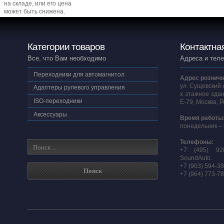
на складе, или его цена
может быть снижена.
Категории товаров
Контактна
Все, что Вам необходимо
Адреса и тел
Переходники для автомагнитол
Адрес розничн
ул. Сущевский 
Адаптеры рулевого управления
х этажное здан
ISO-переходники
E-79, Москва, 
Аксессуары
Время работы
понедельник – 
Телефоны:
+7 (495) 92
SoundAuto.
+7 (903) 594-3
+7 (964) 773-7