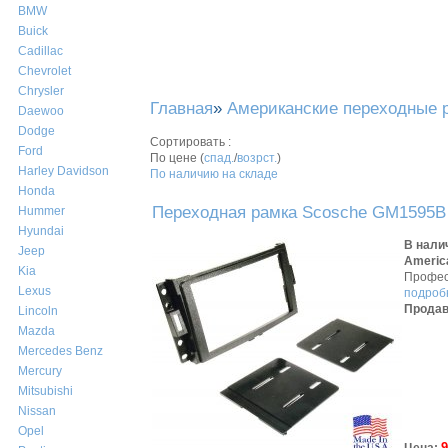
BMW
Buick
Cadillac
Chevrolet
Chrysler
Главная
»
Американские переходные 
Daewoo
Dodge
Сортировать :
Ford
По цене (
спад.
/
возрст.
)
Harley Davidson
По наличию на складе
Honda
Переходная рамка Scosche GM1595B 
Hummer
Hyundai
В нали
Jeep
America
Kia
Профес
Lexus
подробн
Продав
Lincoln
Mazda
Mercedes Benz
Mercury
Mitsubishi
Nissan
Opel
9