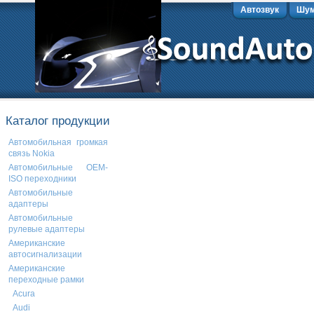
Автозвук
Шум
Каталог продукции
Автомобильная громкая
связь Nokia
Автомобильные OEM-
ISO переходники
Автомобильные
адаптеры
Автомобильные
рулевые адаптеры
Американские
автосигнализации
Американские
переходные рамки
Acura
Audi