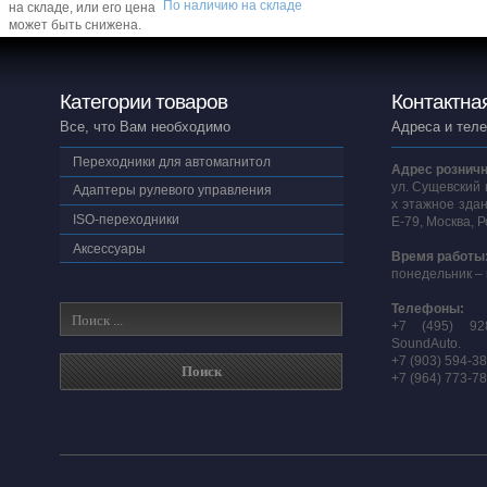
По наличию на складе
на складе, или его цена
может быть снижена.
Категории товаров
Контактна
Все, что Вам необходимо
Адреса и тел
Переходники для автомагнитол
Адрес розничн
ул. Сущевский 
Адаптеры рулевого управления
х этажное здан
ISO-переходники
E-79, Москва, 
Аксессуары
Время работы
понедельник – 
Телефоны:
+7 (495) 92
SoundAuto.
+7 (903) 594-3
+7 (964) 773-7