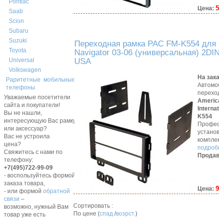
Pontiac
5
Цена:
Saab
Scion
Subaru
Suzuki
Переходная рамка PAC FM-K554 для L
Toyota
Navigator 03-06 (универсальная) 2DI
USA
Universal
Volkswagen
На зак
Раритетные мобильные
Автомо
телефоны
перехо
Уважаемые посетители
Americ
сайта и покупатели!
Interna
Вы не нашли,
K554
интересующую Вас рамку,
Профес
или аксессуар?
устано
Вас не устроила
компле
цена?
подробн
Свяжитесь с нами по
Продав
телефону:
+7(495)722-99-09
- воспользуйтесь формой
заказа товара,
9
Цена:
- или формой
обратной
связи
–
Сортировать :
возможно, нужный Вам
По цене (
спад.
/
возрст.
)
товар уже есть