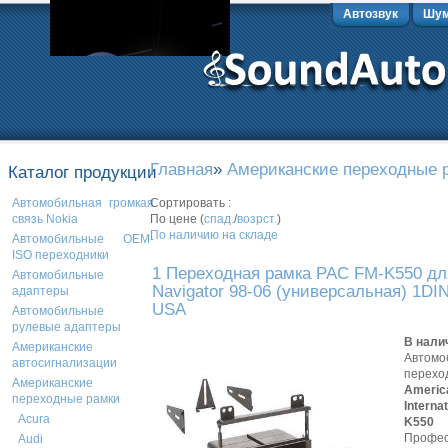
Автозвук
Шум
Главная
»
Американские переходные 
Каталог продукции
Сортировать :
Автомобильная громкая
По цене (
спад.
/
возрст.
)
связь Nokia
По наличию на складе
Автомобильные OEM-
ISO переходники
1 Переходная рамка PAC FM-K550 для
Автомобильные
Navigator 98-06 (универсальная) 1DI
адаптеры
USA
Автомобильные
рулевые адаптеры
В нали
Американские
Автомо
автосигнализации
перехо
Американские
Americ
переходные рамки
Interna
Acura
K550
Профес
Audi