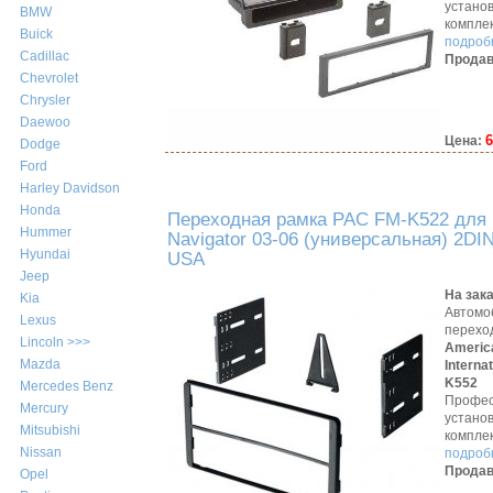
устано
BMW
компле
Buick
подробн
Cadillac
Продав
Chevrolet
Chrysler
Daewoo
6
Цена:
Dodge
Ford
Harley Davidson
Honda
Переходная рамка PAC FM-K522 для L
Hummer
Navigator 03-06 (универсальная) 2DI
Hyundai
USA
Jeep
На зак
Kia
Автомо
Lexus
перехо
Lincoln >>>
Americ
Mazda
Interna
K552
Mercedes Benz
Профес
Mercury
устано
Mitsubishi
компле
Nissan
подробн
Продав
Opel