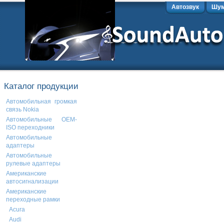
Автозвук
Шум
Каталог продукции
Автомобильная громкая
связь Nokia
Автомобильные OEM-
ISO переходники
Автомобильные
адаптеры
Автомобильные
рулевые адаптеры
Американские
автосигнализации
Американские
переходные рамки
Acura
Audi