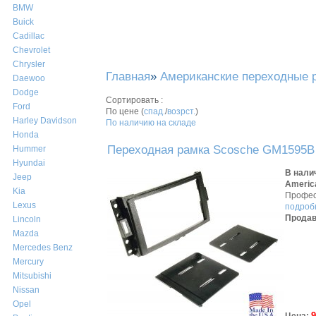
BMW
Buick
Cadillac
Chevrolet
Chrysler
Главная
»
Американские переходные 
Daewoo
Dodge
Сортировать :
Ford
По цене (
спад.
/
возрст.
)
Harley Davidson
По наличию на складе
Honda
Переходная рамка Scosche GM1595B 
Hummer
Hyundai
В нали
Jeep
America
Kia
Профес
Lexus
подробн
Продав
Lincoln
Mazda
Mercedes Benz
Mercury
Mitsubishi
Nissan
Opel
9