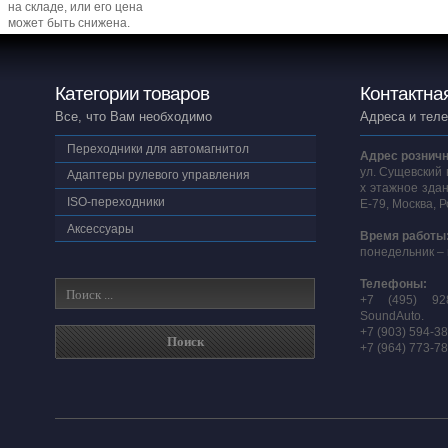
на складе, или его цена
может быть снижена.
Категории товаров
Контактна
Все, что Вам необходимо
Адреса и тел
Переходники для автомагнитол
Адрес розничн
ул. Сущевский 
Адаптеры рулевого управления
х этажное здан
ISO-переходники
E-79, Москва, 
Аксессуары
Время работы
понедельник – 
Телефоны:
+7 (495) 92
SoundAuto.
+7 (903) 594-3
+7 (964) 773-7