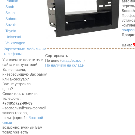
Pontiac
автомо
перехо
Saab
Scosch
Scion
Профес
Subaru
устано
Suzuki
компле
подробн
Toyota
Продав
Universal
Volkswagen
5
Цена:
Раритетные мобильные
телефоны
Сортировать :
Уважаемые посетители
По цене (
спад.
/
возрст.
)
сайта и покупатели!
По наличию на складе
Вы не нашли,
интересующую Вас рамку,
или аксессуар?
Вас не устроила
цена?
Свяжитесь с нами по
телефону:
+7(495)722-99-09
- воспользуйтесь формой
заказа товара,
- или формой
обратной
связи
–
возможно, нужный Вам
товар уже есть