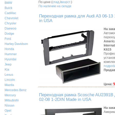
По цене (
спад.
/
возрст.
)
BMW
По наличию на складе
Buick
Cadillac
Переходная рамка для Audi A3 06-13
Chevrolet
in USA
Chrysler
Daewoo
На зак
Автомо
Dodge
перехо
Ford
Americ
Harley Davidson
Interna
Honda
K615
Профес
Hummer
устано
Hyundai
компле
Jeep
подробн
Kia
Продав
Lexus
Lincoln
5
Цена:
Mazda
Mercedes Benz
Переходная рамка Scosche AU2391B 
Mercury
02-08 1-2DIN Made in USA
Mitsubishi
Nissan
На зак
Opel
Америк