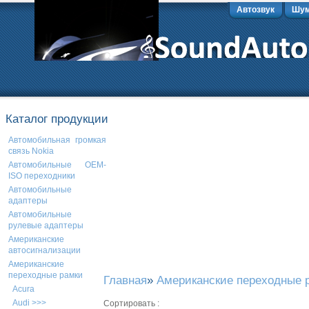
Автозвук
Шум
Каталог продукции
Автомобильная громкая
связь Nokia
Автомобильные OEM-
ISO переходники
Автомобильные
адаптеры
Автомобильные
рулевые адаптеры
Американские
автосигнализации
Американские
переходные рамки
Главная
»
Американские переходные 
Acura
Audi >>>
Сортировать :