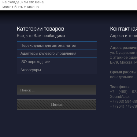
на складе, или его цена
может быть снижена.
Категории товаров
Контактна
Все, что Вам необходимо
Адреса и тел
Переходники для автомагнитол
Адрес розничн
ул. Сущевский 
Адаптеры рулевого управления
х этажное здан
ISO-переходники
E-79, Москва, 
Аксессуары
Время работы
понедельник – 
Телефоны:
+7 (495) 92
SoundAuto.
+7 (903) 594-3
+7 (964) 773-7