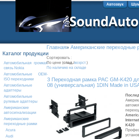
Автозвук
Шум
Главная
»
Американские переходные 
Каталог продукции
Сортировать :
По цене (
спад.
/
возрст.
)
Автомобильная громкая
По наличию на складе
связь Nokia
Автомобильные OEM-
3 Переходная рамка PAC GM-K420 для
ISO переходники
08 (универсальная) 1DIN Made in US
Автомобильные
адаптеры
Послед
Автомобильные
Америк
рулевые адаптеры
автомо
Американские
перехо
автосигнализации
Americ
Американские
Interna
переходные рамки
K420
Профес
Acura
устано
Audi