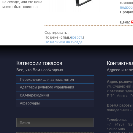
на складе, или его цена
компле
может быть снижена.
подробн
Продав
6
Цена:
Сортировать :
По цене (
спад.
/
возрст.
)
По наличию на складе
Категории товаров
Контактна
Все, что Вам необходимо
Адреса и тел
Переходники для автомагнитол
Адрес розничн
ул. Сущевский 
Адаптеры рулевого управления
х этажное здан
ISO-переходники
E-79, Москва, 
Аксессуары
Время работы
понедельник – 
Телефоны:
+7 (495) 92
SoundAuto.