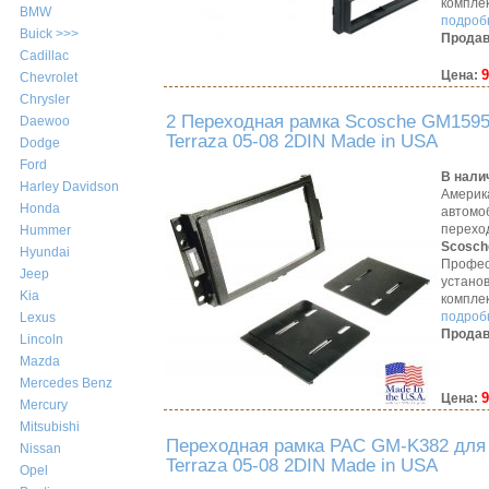
компле
BMW
подробн
Buick >>>
Продав
Cadillac
9
Цена:
Chevrolet
Chrysler
2 Переходная рамка Scosche GM1595
Daewoo
Terraza 05-08 2DIN Made in USA
Dodge
Ford
В нали
Harley Davidson
Америк
Honda
автомо
перехо
Hummer
Scosch
Hyundai
Профес
Jeep
устано
Kia
компле
подробн
Lexus
Продав
Lincoln
Mazda
Mercedes Benz
9
Цена:
Mercury
Mitsubishi
Переходная рамка PAC GM-K382 для 
Nissan
Terraza 05-08 2DIN Made in USA
Opel