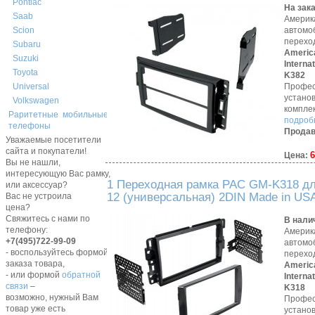
Pontiac
На зак
Saab
Америк
автомо
Scion
перехо
Subaru
Americ
Suzuki
Interna
Toyota
K382
Профес
Universal
устано
Volkswagen
компле
Раритетные мобильные
подробн
телефоны
Продав
Уважаемые посетители
сайта и покупатели!
6
Цена:
Вы не нашли,
интересующую Вас рамку,
1 Переходная рамка PAC GM-K318 для
или аксессуар?
12 (универсальная) 2DIN Made in US
Вас не устроила
цена?
Свяжитесь с нами по
В нали
телефону:
Америк
+7(495)722-99-09
автомо
- воспользуйтесь формой
перехо
заказа товара,
Americ
- или формой
обратной
Interna
связи
–
K318
возможно, нужный Вам
Профес
товар уже есть
устано