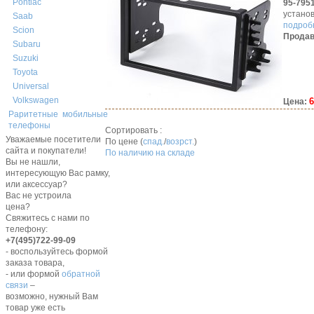
Pontiac
95-795
устано
Saab
подробн
Scion
Продав
Subaru
Suzuki
Toyota
Universal
Volkswagen
6
Цена:
Раритетные мобильные
телефоны
Сортировать :
Уважаемые посетители
По цене (
спад.
/
возрст.
)
сайта и покупатели!
По наличию на складе
Вы не нашли,
интересующую Вас рамку,
или аксессуар?
Вас не устроила
цена?
Свяжитесь с нами по
телефону:
+7(495)722-99-09
- воспользуйтесь формой
заказа товара,
- или формой
обратной
связи
–
возможно, нужный Вам
товар уже есть