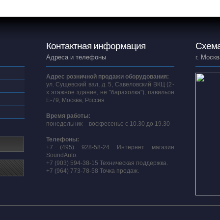
Контактная информация
Схема
Адреса и телефоны
г. Москв
Адрес розничной продажи оборудования:
ул. Сущевский вал, д. 5, Савеловский ВКЦ (2-
х этажное здание, не "барахолка"), павильон
E-79, Москва, Россия
Время работы:
понедельник – воскресенье с 10.30 до 19.30
Телефоны:
+7 (495) 928-58-24 Интернет магазин
SoundAuto.
+7 (903) 594-38-15 Техническая поддержка.
+7 (964) 773-78-58 Точка продаж.