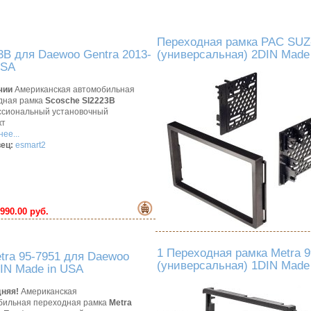
Переходная рамка PAC SUZ-
3B для Daewoo Gentra 2013-
(универсальная) 2DIN Made
USA
чии
Американская автомобильная
дная рамка
Scosche SI2223B
сиональный установочный
кт
ее...
ец:
esmart2
990.00 руб.
1 Переходная рамка Metra 9
tra 95-7951 для Daewoo
(универсальная) 1DIN Made
DIN Made in USA
няя!
Американская
бильная переходная рамка
Metra