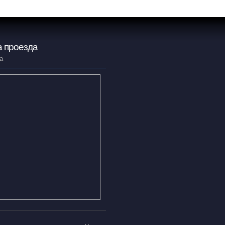
 проезда
а