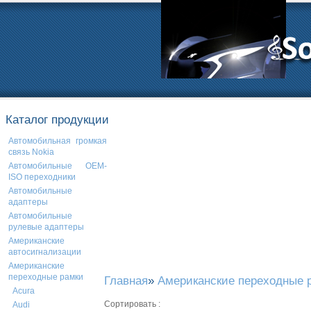
Каталог продукции
Автомобильная громкая
связь Nokia
Автомобильные OEM-
ISO переходники
Автомобильные
адаптеры
Автомобильные
рулевые адаптеры
Американские
автосигнализации
Американские
переходные рамки
Главная
»
Американские переходные 
Acura
Сортировать :
Audi