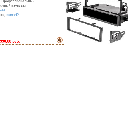
1
Профессиональный
вочный комплект
ее...
ец:
esmart2
990.00 руб.