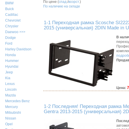
По цене (
спад.
/
возрст.
)
BMW
По наличию на складе
Buick
Cadillac
Chevrolet
1-1 Переходная рамка Scosche SI222
Chrysler
2015 (универсальная) 2DIN Made in 
Daewoo >>>
В нали
Dodge
перехо
Ford
Профес
Harley Davidson
компле
Honda
подробн
Продав
Hummer
Hyundai
Jeep
Kia
Lexus
7
Цена:
Lincoln
Mazda
Mercedes Benz
1-2 Последняя! Переходная рамка Me
Mercury
Gentra 2013-2015 (универсальная) 2
Mitsubishi
Nissan
Послед
Opel
автомо