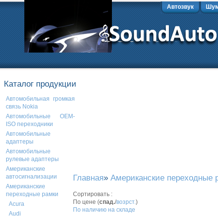
Автозвук
Шум
Каталог продукции
Автомобильная громкая
связь Nokia
Автомобильные OEM-
ISO переходники
Автомобильные
адаптеры
Автомобильные
рулевые адаптеры
Американские
Главная
»
Американские переходные 
автосигнализации
Американские
Сортировать :
переходные рамки
По цене (
спад.
/
возрст.
)
Acura
По наличию на складе
Audi