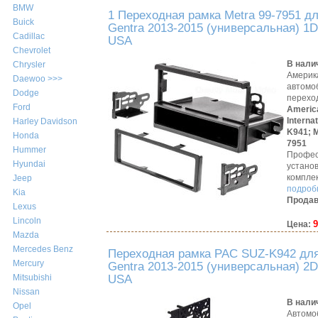
BMW
1 Переходная рамка Metra 99-7951 д
Buick
Gentra 2013-2015 (универсальная) 1D
Cadillac
USA
Chevrolet
В нали
Chrysler
Америк
Daewoo >>>
автомо
Dodge
перехо
Ford
Americ
Interna
Harley Davidson
K941;
M
Honda
7951
Hummer
Профес
Hyundai
устано
компле
Jeep
подробн
Kia
Продав
Lexus
Lincoln
9
Цена:
Mazda
Mercedes Benz
Переходная рамка PAC SUZ-K942 дл
Mercury
Gentra 2013-2015 (универсальная) 2D
USA
Mitsubishi
Nissan
В нали
Opel
Автомо