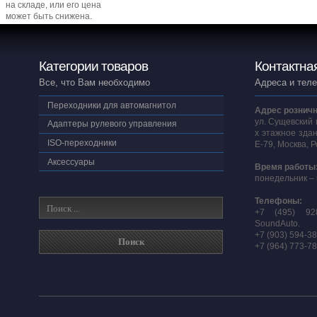
на складе, или его цена
может быть снижена.
Категории товаров
Контактна
Все, что Вам необходимо
Адреса и тел
Переходники для автомагнитол
Адрес розничн
ул. Сущевский 
Адаптеры рулевого управления
х этажное здан
ISO-переходники
E-79, Москва, 
Аксессуары
Время работы
понедельник – 
Телефоны:
+7 (495) 92
SoundAuto.
+7 (903) 594-3
+7 (964) 773-7