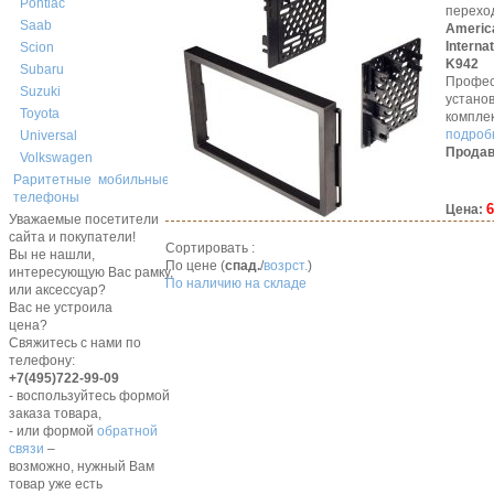
Pontiac
перехо
Saab
Americ
Interna
Scion
K942
Subaru
Профес
Suzuki
устано
Toyota
компле
подробн
Universal
Продав
Volkswagen
Раритетные мобильные
телефоны
6
Цена:
Уважаемые посетители
сайта и покупатели!
Сортировать :
Вы не нашли,
По цене (
спад.
/
возрст.
)
интересующую Вас рамку,
По наличию на складе
или аксессуар?
Вас не устроила
цена?
Свяжитесь с нами по
телефону:
+7(495)722-99-09
- воспользуйтесь формой
заказа товара,
- или формой
обратной
связи
–
возможно, нужный Вам
товар уже есть