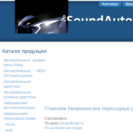
Автозвук
Шум
Каталог продукции
Автомобильная громкая
связь Nokia
Автомобильные OEM-
ISO переходники
Автомобильные
адаптеры
Автомобильные
рулевые адаптеры
Американские
Главная
»
Американские переходные 
автосигнализации
Американские
Сортировать :
переходные рамки
По цене (
спад.
/
возрст.
)
Acura
По наличию на складе
Audi