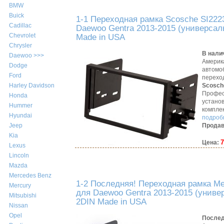
BMW
Buick
1-1 Переходная рамка Scosche SI222
Cadillac
Daewoo Gentra 2013-2015 (универсал
Chevrolet
Made in USA
Chrysler
В нали
Daewoo >>>
Америк
Dodge
автомо
Ford
перехо
Scosch
Harley Davidson
Профес
Honda
устано
Hummer
компле
Hyundai
подробн
Продав
Jeep
Kia
7
Цена:
Lexus
Lincoln
Mazda
Mercedes Benz
1-2 Последняя! Переходная рамка Me
Mercury
для Daewoo Gentra 2013-2015 (униве
Mitsubishi
2DIN Made in USA
Nissan
Opel
Послед