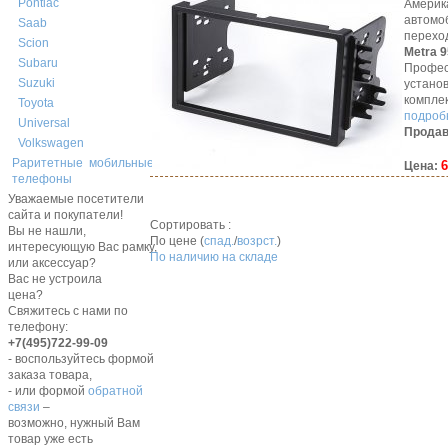
Pontiac
Америк
автомо
Saab
перехо
Scion
Metra 
Subaru
Профес
Suzuki
устано
компле
Toyota
подробн
Universal
Продав
Volkswagen
Раритетные мобильные
6
Цена:
телефоны
Уважаемые посетители
сайта и покупатели!
Сортировать :
Вы не нашли,
По цене (
спад.
/
возрст.
)
интересующую Вас рамку,
По наличию на складе
или аксессуар?
Вас не устроила
цена?
Свяжитесь с нами по
телефону:
+7(495)722-99-09
- воспользуйтесь формой
заказа товара,
- или формой
обратной
связи
–
возможно, нужный Вам
товар уже есть