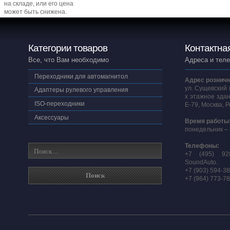
на складе, или его цена
может быть снижена.
Категории товаров
Контактна
Все, что Вам необходимо
Адреса и тел
Переходники для автомагнитол
Адрес розничн
ул. Сущевский 
Адаптеры рулевого управления
х этажное здан
ISO-переходники
E-79, Москва, 
Аксессуары
Время работы
понедельник – 
Телефоны:
+7 (495) 92
SoundAuto.
+7 (903) 594-3
+7 (964) 773-7