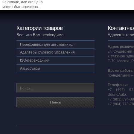
на складе, или его цена
может быть снижена.
Категории товаров
Контактна
Все, что Вам необходимо
Адреса и тел
Переходники для автомагнитол
Адрес розничн
ул. Сущевский 
Адаптеры рулевого управления
х этажное здан
ISO-переходники
E-79, Москва, 
Аксессуары
Время работы
понедельник – 
Телефоны:
+7 (495) 92
SoundAuto.
+7 (903) 594-3
+7 (964) 773-7