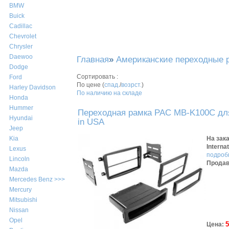
BMW
Buick
Cadillac
Chevrolet
Chrysler
Daewoo
Главная
»
Американские переходные 
Dodge
Сортировать :
Ford
По цене (
спад.
/
возрст.
)
Harley Davidson
По наличию на складе
Honda
Hummer
Переходная рамка PAC MB-K100C для
Hyundai
in USA
Jeep
На зак
Kia
Interna
Lexus
подробн
Lincoln
Продав
Mazda
Mercedes Benz >>>
Mercury
Mitsubishi
Nissan
Opel
5
Цена: