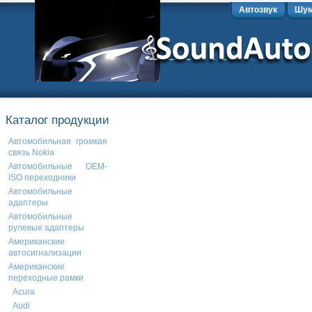
Автозвук
Шум
Каталог продукции
Автомобильная громкая
связь Nokia
Автомобильные OEM-
ISO переходники
Автомобильные
адаптеры
Автомобильные
рулевые адаптеры
Американские
автосигнализации
Американские
переходные рамки
Acura
Audi