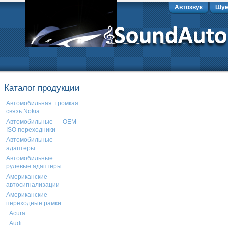
Автозвук
Шум
Каталог продукции
Автомобильная громкая
связь Nokia
Автомобильные OEM-
ISO переходники
Автомобильные
адаптеры
Автомобильные
рулевые адаптеры
Американские
автосигнализации
Американские
переходные рамки
Acura
Audi