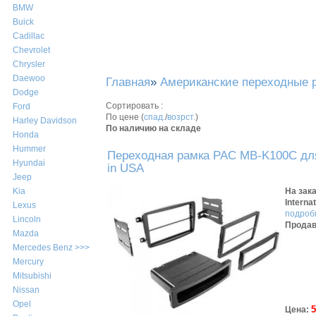
BMW
Buick
Cadillac
Chevrolet
Chrysler
Daewoo
Главная
»
Американские переходные 
Dodge
Сортировать :
Ford
По цене (
спад.
/
возрст.
)
Harley Davidson
По наличию на складе
Honda
Hummer
Переходная рамка PAC MB-K100C для
Hyundai
in USA
Jeep
На зак
Kia
Interna
Lexus
подробн
Lincoln
Продав
Mazda
Mercedes Benz >>>
Mercury
Mitsubishi
Nissan
Opel
5
Цена: