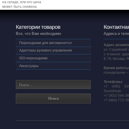
на складе, или его цена
может быть снижена.
Категории товаров
Контактна
Все, что Вам необходимо
Адреса и тел
Переходники для автомагнитол
Адрес розничн
ул. Сущевский 
Адаптеры рулевого управления
х этажное здан
ISO-переходники
E-79, Москва, 
Аксессуары
Время работы
понедельник – 
Телефоны:
+7 (495) 92
SoundAuto.
+7 (903) 594-3
+7 (964) 773-7