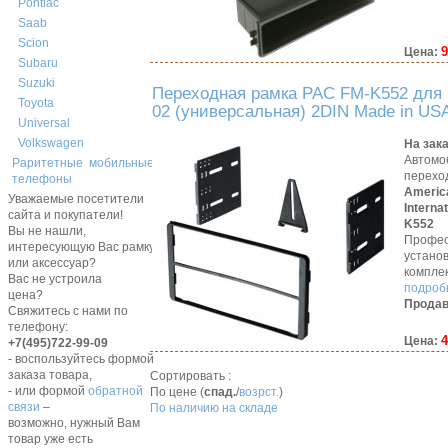
Pontiac
Saab
Scion
9
Цена:
Subaru
Suzuki
Переходная рамка PAC FM-K552 для 
Toyota
02 (универсальная) 2DIN Made in US
Universal
Volkswagen
На зак
Автомо
Раритетные мобильные
перехо
телефоны
Americ
Уважаемые посетители
Interna
сайта и покупатели!
K552
Вы не нашли,
Профес
интересующую Вас рамку,
устано
или аксессуар?
компле
Вас не устроила
подробн
цена?
Продав
Свяжитесь с нами по
телефону:
4
Цена:
+7(495)722-99-09
- воспользуйтесь формой
заказа товара,
Сортировать :
- или формой
обратной
По цене (
спад.
/
возрст.
)
связи
–
По наличию на складе
возможно, нужный Вам
товар уже есть