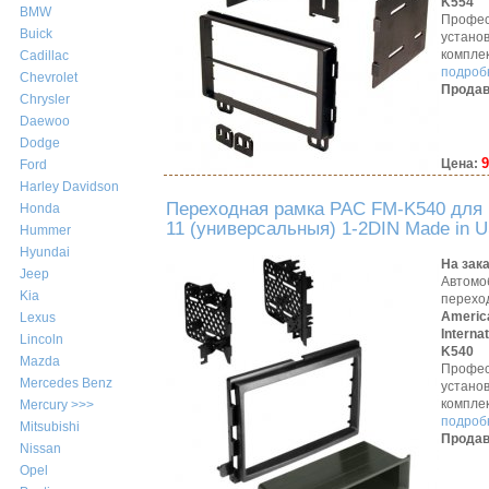
K554
BMW
Профес
Buick
устано
компле
Cadillac
подробн
Chevrolet
Продав
Chrysler
Daewoo
Dodge
9
Цена:
Ford
Harley Davidson
Переходная рамка PAC FM-K540 для 
Honda
11 (универсальныя) 1-2DIN Made in 
Hummer
Hyundai
На зак
Jeep
Автомо
Kia
перехо
Americ
Lexus
Interna
Lincoln
K540
Mazda
Профес
Mercedes Benz
устано
компле
Mercury >>>
подробн
Mitsubishi
Продав
Nissan
Opel