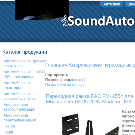
Автозвук
Шум
Каталог продукции
Автомобильная громкая
Главная
»
Американские переходные 
связь Nokia
Автомобильные OEM-
Сортировать :
ISO переходники
По цене (
спад.
/
возрст.
)
Автомобильные
По наличию на складе
адаптеры
Автомобильные
Переходная рамка PAC FM-K554 для 
рулевые адаптеры
Mountaineer 02-05 2DIN Made in USA
Американские
автосигнализации
На зак
Американские
Автомо
переходные рамки
перехо
Americ
Acura
Interna
Audi