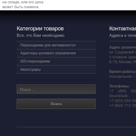
на складе, или его цена
может быть снижена.
Категории товаров
Контактна
Все, что Вам необходимо
Адреса и тел
Переходники для автомагнитол
Адрес розничн
ул. Сущевский 
Адаптеры рулевого управления
х этажное здан
ISO-переходники
E-79, Москва, 
Аксессуары
Время работы
понедельник – 
Телефоны:
+7 (495) 92
SoundAuto.
+7 (903) 594-3
+7 (964) 773-7