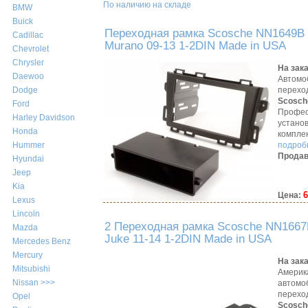
По наличию на складе
BMW
Buick
Переходная рамка Scosche NN1649B 
Cadillac
Murano 09-13 1-2DIN Made in USA
Chevrolet
Chrysler
На зак
Daewoo
Автомо
перехо
Dodge
Scosch
Ford
Профес
Harley Davidson
устано
Honda
компле
подробн
Hummer
Продав
Hyundai
Jeep
Kia
6
Цена:
Lexus
Lincoln
2 Переходная рамка Scosche NN1667
Mazda
Juke 11-14 1-2DIN Made in USA
Mercedes Benz
Mercury
На зак
Mitsubishi
Америк
Nissan >>>
автомо
перехо
Opel
Scosch