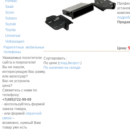
Pontiac
Профес
Saab
устано
Scion
компле
подробн
Subaru
Продав
Suzuki
Toyota
Universal
Volkswagen
Раритетные мобильные
5
Цена:
телефоны
Уважаемые посетители
Сортировать :
сайта и покупатели!
По цене (
спад.
/
возрст.
)
Вы не нашли,
По наличию на складе
интересующую Вас рамку,
или аксессуар?
Вас не устроила
цена?
Свяжитесь с нами по
телефону:
+7(495)722-99-09
- воспользуйтесь формой
заказа товара,
- или формой
обратной
связи
–
возможно, нужный Вам
товар уже есть