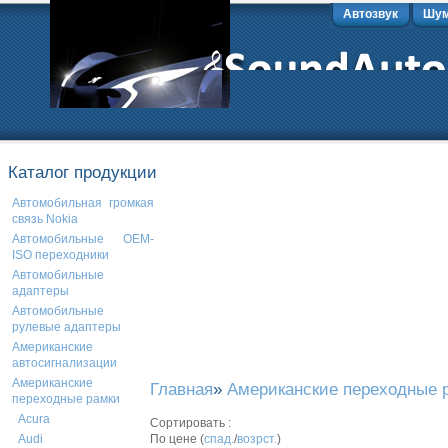
Автозвук
Шум
Каталог продукции
Автомобильная громкая
связь Nokia
Автомобильные OEM-
ISO переходники
Автомобильные
адаптеры
Автомобильные
рулевые адаптеры
Американские
автосигнализации
Американские
Главная
»
Американские переходные 
переходные рамки
Acura
Сортировать :
По цене (
спад.
/
возрст.
)
Audi