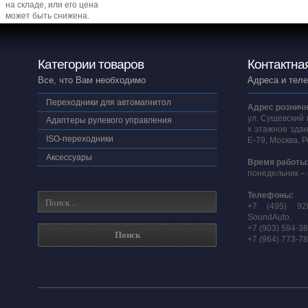
на складе, или его цена
может быть снижена.
Категории товаров
Контактна
Все, что Вам необходимо
Адреса и тел
Переходники для автомагнитол
Адрес розничн
ул. Сущевский 
Адаптеры рулевого управления
х этажное здан
ISO-переходники
E-79, Москва, 
Аксессуары
Время работы
понедельник – 
Телефоны:
+7 (495) 92
SoundAuto.
+7 (903) 594-3
+7 (964) 773-7