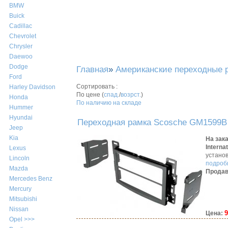
BMW
Buick
Cadillac
Chevrolet
Chrysler
Daewoo
Dodge
Главная
»
Американские переходные 
Ford
Сортировать :
Harley Davidson
По цене (
спад.
/
возрст.
)
Honda
По наличию на складе
Hummer
Hyundai
Переходная рамка Scosche GM1599B 
Jeep
Kia
На зак
Intern
Lexus
устано
Lincoln
подробн
Mazda
Продав
Mercedes Benz
Mercury
Mitsubishi
Nissan
9
Цена:
Opel >>>