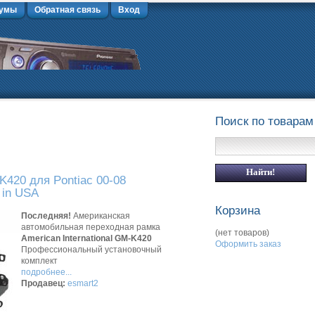
умы
Обратная связь
Вход
Поиск по товарам
420 для Pontiac 00-08
 in USA
Корзина
Последняя!
Американская
автомобильная переходная рамка
(нет товаров)
American International GM-K420
Оформить заказ
Профессиональный установочный
комплект
подробнее...
Продавец:
esmart2