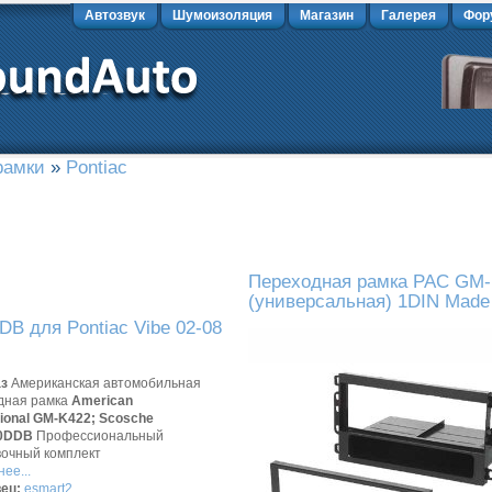
Автозвук
Шумоизоляция
Магазин
Галерея
Фор
рамки
»
Pontiac
Переходная рамка PAC GM-K
(универсальная) 1DIN Made
B для Pontiac Vibe 02-08
аз
Американская автомобильная
дная рамка
American
tional GM-K422;
Scosche
0DDB
Профессиональный
вочный комплект
ее...
ец:
esmart2