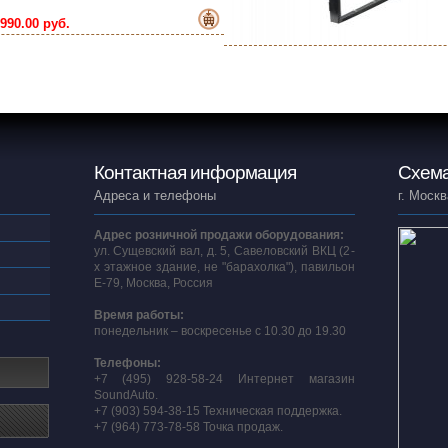
990.00 руб.
Контактная информация
Схема
Адреса и телефоны
г. Москв
Адрес розничной продажи оборудования:
ул. Сущевский вал, д. 5, Савеловский ВКЦ (2-
х этажное здание, не "барахолка"), павильон
E-79, Москва, Россия
Время работы:
понедельник – воскресенье с 10.30 до 19.30
Телефоны:
+7 (495) 928-58-24 Интернет магазин
SoundAuto.
+7 (903) 594-38-15 Техническая поддержка.
+7 (964) 773-78-58 Точка продаж.