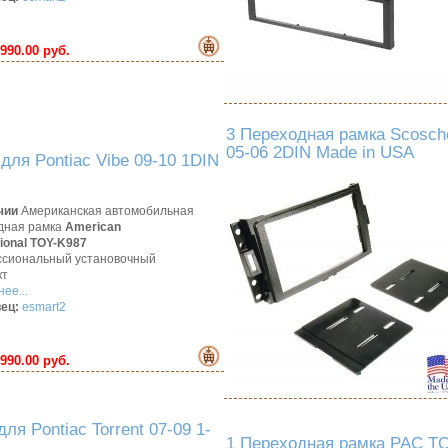
990.00 руб.
3 Переходная рамка Scosch
05-06 2DIN Made in USA
ля Pontiac Vibe 09-10 1DIN
чии
Американская автомобильная
дная рамка
American
tional TOY-K987
сиональный установочный
кт
ее...
ец:
esmart2
990.00 руб.
я Pontiac Torrent 07-09 1-
1 Переходная рамка PAC TOY