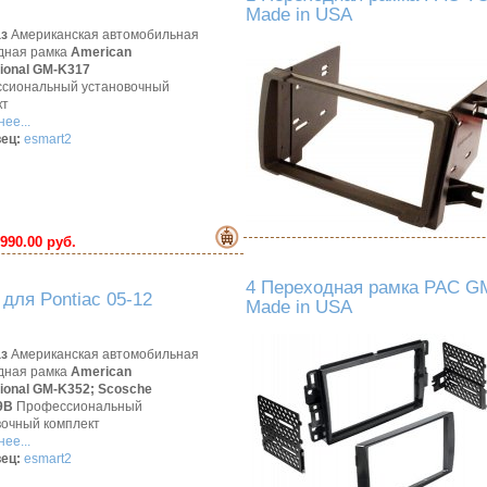
Made in USA
аз
Американская автомобильная
дная рамка
American
tional GM-K317
сиональный установочный
кт
ее...
ец:
esmart2
990.00 руб.
4 Переходная рамка PAC GM-
для Pontiac 05-12
Made in USA
аз
Американская автомобильная
дная рамка
American
tional GM-K352; Scosche
9B
Профессиональный
вочный комплект
ее...
ец:
esmart2