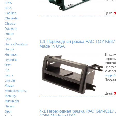
BMW
Buick
9
Цена:
Cadillac
Chevrolet
Chrysler
Daewoo
Dodge
Ford
1.1 Переходная рамка PAC TOY-K987 д
Harley Davidson
Made in USA
Honda
В нали
Hummer
перехо
Hyundai
Interna
Jeep
Профес
Kia
компле
подробн
Lexus
Продав
Lincoln
Mazda
Mercedes Benz
9
Цена:
Mercury
Mitsubishi
Nissan
4-1 Переходная рамка PAC GM-K317 дл
Opel
2DIN Made in USA