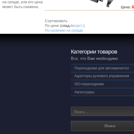
на складе, или его цена
6
может быть снижена.
Цена:
Сортировать :
По цене (
спад.
/
возрст.
)
По наличию на складе
Категории товаров
Все, что Вам необходимо
Переходники для автомагнитол
Адаптеры рулевого управления
ISO-переходники
Аксессуары