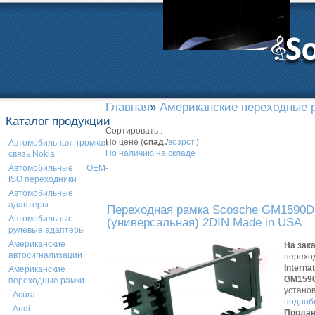
Главная
»
Американские переходные 
Каталог продукции
Сортировать :
По цене (
спад.
/
возрст.
)
Автомобильная громкая
По наличию на складе
связь Nokia
Автомобильные OEM-
ISO переходники
Автомобильные
адаптеры
Переходная рамка Scosche GM1590DD
Автомобильные
(универсальная) 2DIN Made in USA
рулевые адаптеры
Американские
На зак
автосигнализации
перехо
Interna
Американские
GM159
переходные рамки
устано
Acura
подробн
Audi
Продав