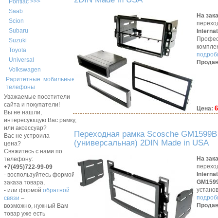
Pontiac >>>
Saab
На зак
Scion
перехо
Subaru
Interna
Профес
Suzuki
компле
Toyota
подробн
Universal
Продав
Volkswagen
Раритетные мобильные
телефоны
Уважаемые посетители
сайта и покупатели!
6
Цена:
Вы не нашли,
интересующую Вас рамку,
или аксессуар?
Переходная рамка Scosche GM1599B 
Вас не устроила
(универсальная) 2DIN Made in USA
цена?
Свяжитесь с нами по
На зак
телефону:
перехо
+7(495)722-99-09
Interna
- воспользуйтесь формой
GM159
заказа товара,
устано
- или формой
обратной
подробн
связи
–
Продав
возможно, нужный Вам
товар уже есть