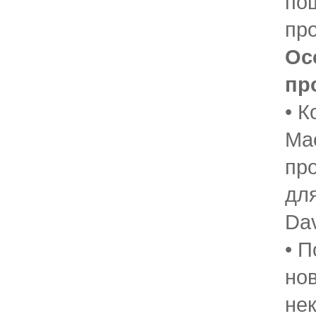
по
пр
Ос
пр
• 
Ma
пр
для
Da
• П
но
не