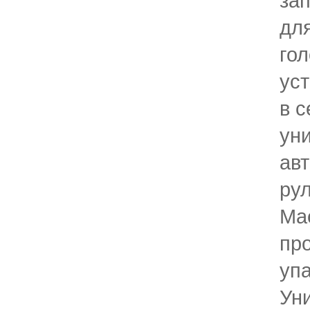
за
дл
го
ус
в 
ун
ав
ру
Mae
пр
упа
Ун