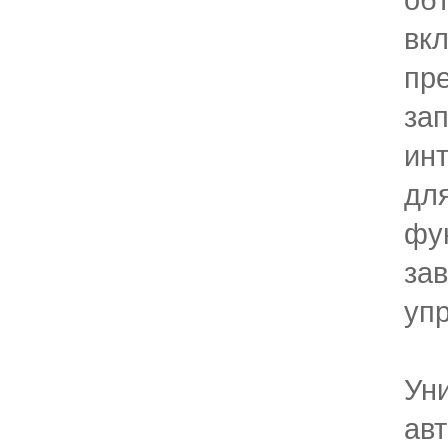
вкл
пр
за
ин
дл
фу
зав
уп
Ун
ав