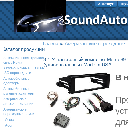
Автозвук
Шум
Главная
»
Американские переходные 
Каталог продукции
Автомобильная громкая
3-1 Установочный комплект Metra 99-
связь Nokia
(универсальный) Made in USA
Автомобильные OEM-
ISO переходники
В 
Автомобильные
адаптеры
Автомобильные
рулевые адаптеры
Пр
Американские
автосигнализации
ус
Американские
переходные рамки
для
Acura
Audi