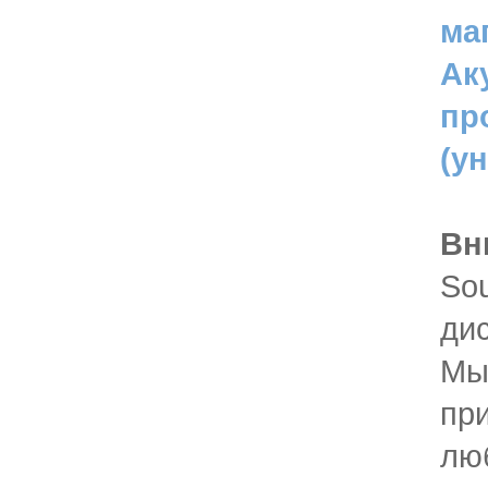
ма
Ак
пр
(у
Вн
Sou
ди
Мы
пр
лю