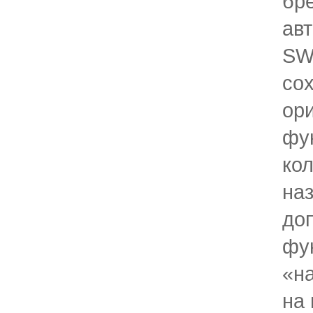
бр
авт
SW
со
ор
фу
кол
на
до
фу
«н
на