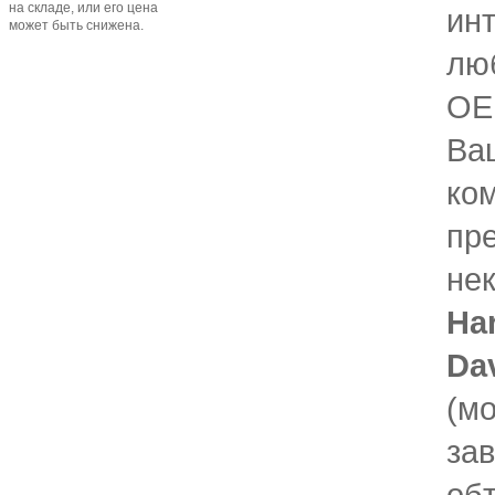
на складе, или его цена
ин
может быть снижена.
лю
OE
Ва
ко
пр
не
Har
Da
(мо
за
обт