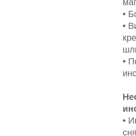
ма
• 
• В
кр
шл
• 
ин
Не
ин
• 
сн