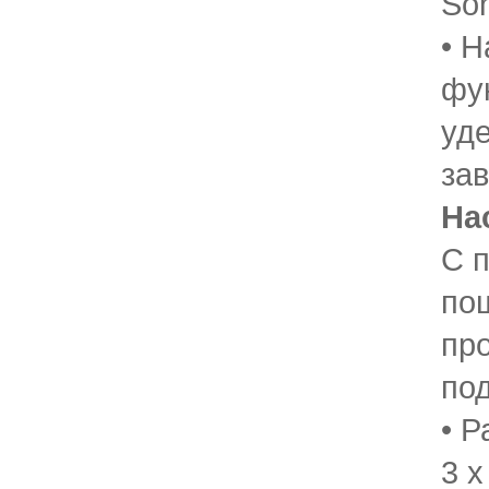
Son
• 
фу
уд
зав
На
С 
по
пр
по
• Р
3 