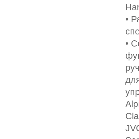
Har
• Р
сп
• 
фу
ру
дл
уп
Alp
Cla
JVC