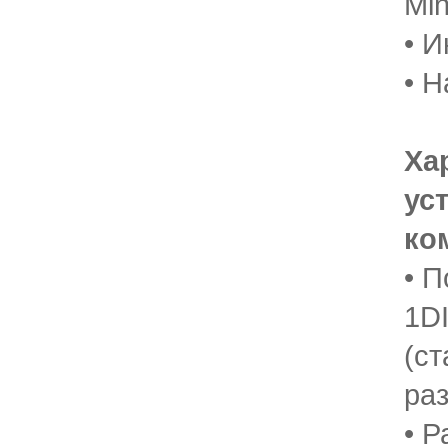
Mi
• И
• 
Ха
ус
ко
• П
1D
(ст
раз
• Р