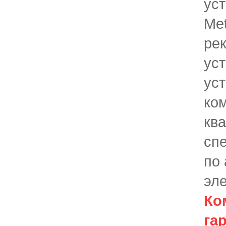
ус
Me
ре
ус
ус
ко
кв
сп
по
эле
Ко
га