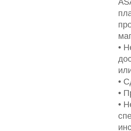
AS
пл
пр
ма
• Н
до
ил
• 
• П
• Н
сп
ин