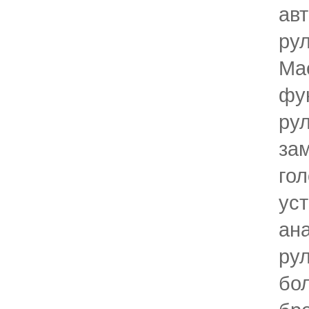
ав
ру
Ma
фу
ру
за
гол
уст
ан
рул
бо