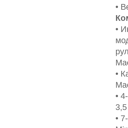
• В
Ко
• 
мо
ру
Ma
• 
Ma
• 4
3,5
• 