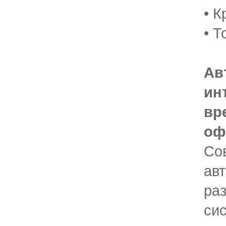
• К
• Т
Ав
ин
вр
оф
Со
ав
ра
си