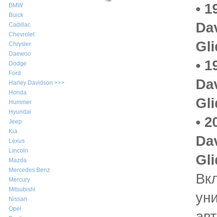
• 1
BMW
Buick
Da
Cadillac
Chevrolet
Gli
Chrysler
Daewoo
• 1
Dodge
Ford
Da
Harley Davidson >>>
Honda
Gli
Hummer
Hyundai
• 2
Jeep
Kia
Da
Lexus
Lincoln
Gli
Mazda
Mercedes Benz
Вк
Mercury
Mitsubishi
ун
Nissan
Opel
ав