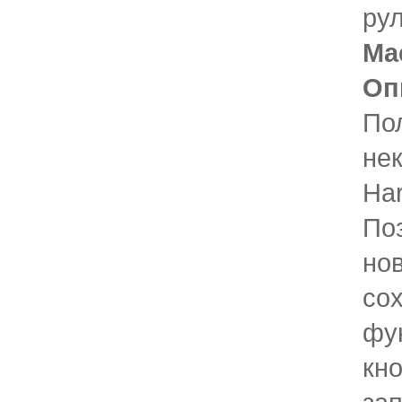
ру
Ma
Оп
По
не
Har
По
но
со
фу
кно