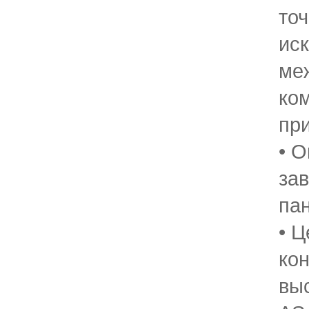
то
ис
ме
ко
пр
• О
за
па
• Ц
кон
вы