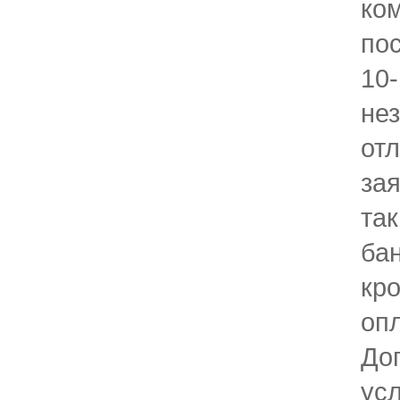
ко
по
10
не
отл
зая
так
ба
кро
опл
До
ус