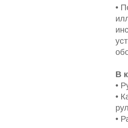
• 
ил
ин
ус
об
В 
• Р
• 
ру
• 