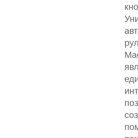
кно
Ун
ав
ру
Ma
яв
ед
ин
по
со
по