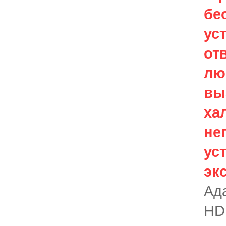
бе
ус
от
лю
вы
ха
не
ус
эк
Ад
HD