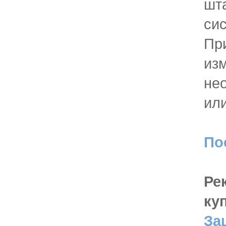
шт
си
Пр
изм
не
или
По
Ре
ку
За