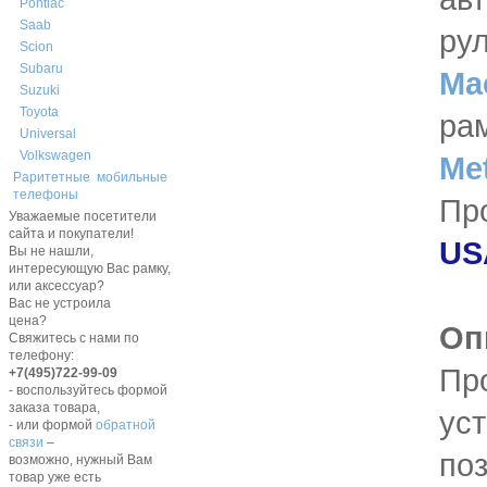
Pontiac
Saab
ру
Scion
Subaru
Ma
Suzuki
Toyota
ра
Universal
Volkswagen
Me
Раритетные мобильные
телефоны
Пр
Уважаемые посетители
сайта и покупатели!
US
Вы не нашли,
интересующую Вас рамку,
или аксессуар?
Вас не устроила
цена?
Оп
Свяжитесь с нами по
телефону:
Пр
+7(495)722-99-09
- воспользуйтесь формой
заказа товара,
ус
- или формой
обратной
связи
–
по
возможно, нужный Вам
товар уже есть