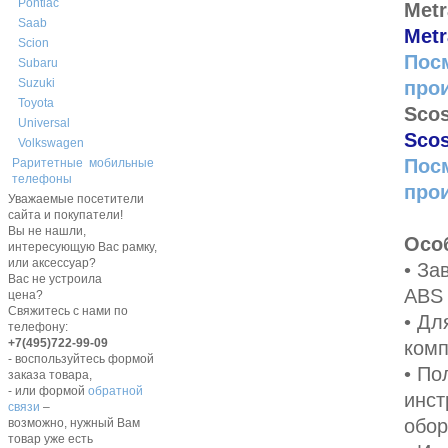
Pontiac
Metr
Saab
Met
Scion
Посм
Subaru
Suzuki
про
Toyota
Sco
Universal
Sco
Volkswagen
Посм
Раритетные мобильные
телефоны
про
Уважаемые посетители
сайта и покупатели!
Вы не нашли,
Осо
интересующую Вас рамку,
или аксессуар?
• За
Вас не устроила
ABS 
цена?
Свяжитесь с нами по
• Дл
телефону:
+7(495)722-99-09
комп
- воспользуйтесь формой
• По
заказа товара,
- или формой
обратной
инст
связи
–
обор
возможно, нужный Вам
товар уже есть