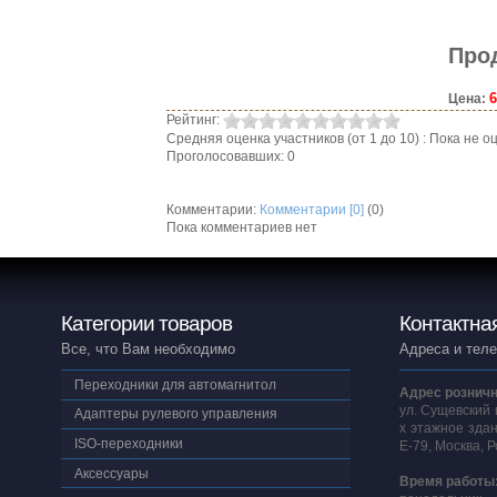
Про
6
Цена:
Рейтинг:
Средняя оценка участников (от 1 до 10) : Пока не
Проголосовавших: 0
Комментарии:
Комментарии [0]
(0)
Пока комментариев нет
Категории товаров
Контактна
Все, что Вам необходимо
Адреса и тел
Переходники для автомагнитол
Адрес розничн
ул. Сущевский 
Адаптеры рулевого управления
х этажное здан
ISO-переходники
E-79, Москва, 
Аксессуары
Время работы