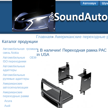
Автозвук
Шум
Главная
»
Американские переходные 
Каталог продукции
Автомобильная громкая
1 В наличии! Переходная рамка PAC 
связь Nokia
in USA
Автомобильные OEM-
ISO переходники
Автомобильные
адаптеры
Автомобильные
рулевые адаптеры
Американские
автосигнализации
Американские
переходные рамки
Acura
Audi