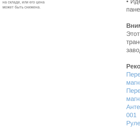
• Ид
на складе, или его цена
может быть снижена.
пане
Вни
Этот
тран
заво
Рек
Пере
магн
Пере
магн
Aнте
001
Рул