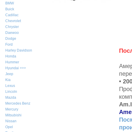
BMW
Buick
Cadillac
Chevrolet
Chrysler
Daewoo
Dodge
Ford
Пос
Harley Davidson
Honda
Hummer
Амер
Hyundai >>>
пере
Jeep
Kia
• 20
Lexus
Про
Lincoln
комп
Mazda
Am.I
Mercedes Benz
Mercury
Amer
Mitsubishi
Посм
Nissan
про
Opel