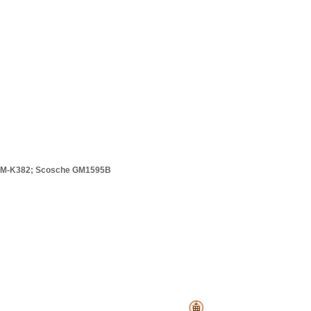
GM-K382;
Scosche GM1595B