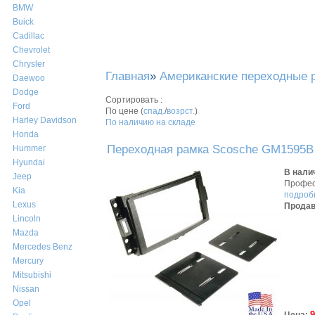
BMW
Buick
Cadillac
Chevrolet
Chrysler
Главная
»
Американские переходные 
Daewoo
Dodge
Сортировать :
Ford
По цене (
спад.
/
возрст.
)
Harley Davidson
По наличию на складе
Honda
Переходная рамка Scosche GM1595B 
Hummer
Hyundai
В нали
Jeep
Профес
Kia
подробн
Lexus
Продав
Lincoln
Mazda
Mercedes Benz
Mercury
Mitsubishi
Nissan
Opel
9