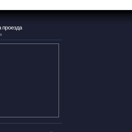
 проезда
а