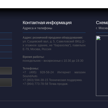
Контактная информация
Схема
Адреса и телефоны
г. Москв
Адрес розничной продажи оборудования:
ул. Сущевский вал, д. 5, Савеловский ВКЦ (2-
х этажное здание, не "барахолка"), павильон
E-79, Москва, Россия
Время работы:
понедельник – воскресенье с 10.30 до 19.30
Телефоны:
+7 (495) 928-58-24 Интернет магазин
SoundAuto.
+7 (903) 594-38-15 Техническая поддержка.
+7 (964) 773-78-58 Точка продаж.