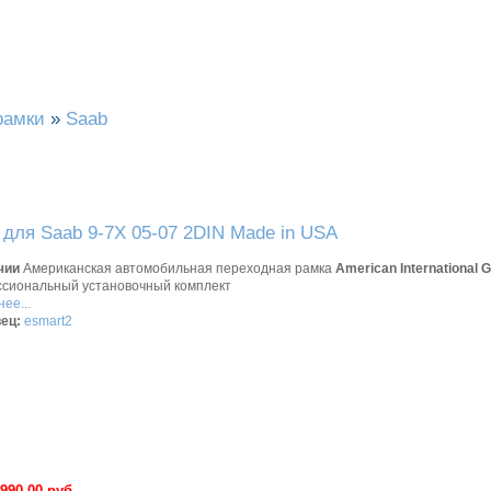
рамки
»
Saab
для Saab 9-7X 05-07 2DIN Made in USA
чии
Американская автомобильная переходная рамка
American International 
сиональный установочный комплект
ее...
ец:
esmart2
990.00 руб.