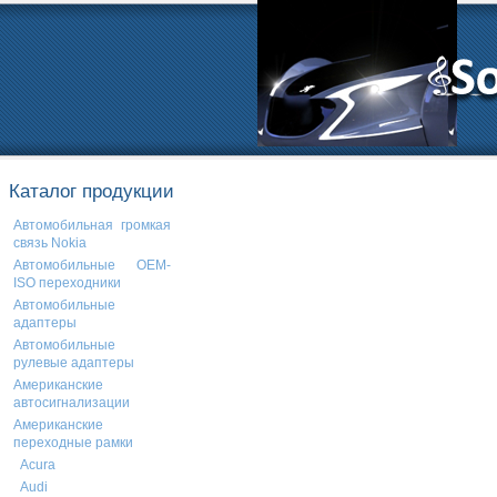
Каталог продукции
Автомобильная громкая
связь Nokia
Автомобильные OEM-
ISO переходники
Автомобильные
адаптеры
Автомобильные
рулевые адаптеры
Американские
автосигнализации
Американские
переходные рамки
Acura
Audi