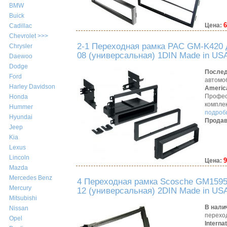
BMW
Buick
6
Цена:
Cadillac
Chevrolet >>>
2-1 Переходная рамка PAC GM-K420 дл
Chrysler
08 (универсальная) 1DIN Made in US
Daewoo
Dodge
Послед
Ford
автомо
Harley Davidson
America
Профес
Honda
компле
Hummer
подробн
Hyundai
Продав
Jeep
Kia
Lexus
Lincoln
9
Цена:
Mazda
Mercedes Benz
4 Переходная рамка Scosche GM1595B
Mercury
12 (универсальная) 2DIN Made in US
Mitsubishi
В нали
Nissan
перехо
Opel
Interna