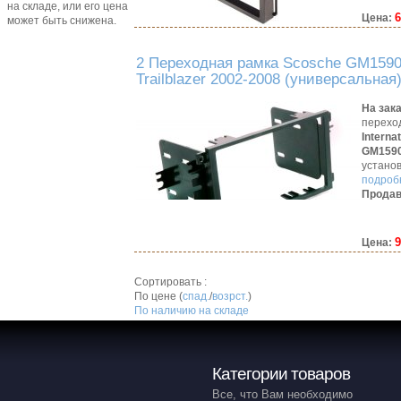
на складе, или его цена
6
Цена:
может быть снижена.
2 Переходная рамка Scosche GM1590
Trailblazer 2002-2008 (универсальная
На зак
перехо
Interna
GM159
устано
подробн
Продав
9
Цена:
Сортировать :
По цене (
спад.
/
возрст.
)
По наличию на складе
Категории товаров
Все, что Вам необходимо