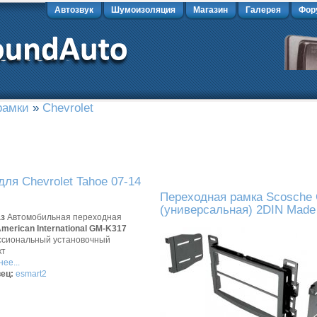
Автозвук
Шумоизоляция
Магазин
Галерея
Фор
рамки
»
Chevrolet
ля Chevrolet Tahoe 07-14
Переходная рамка Scosche 
(универсальная) 2DIN Made
аз
Автомобильная переходная
merican International GM-K317
сиональный установочный
кт
ее...
ец:
esmart2