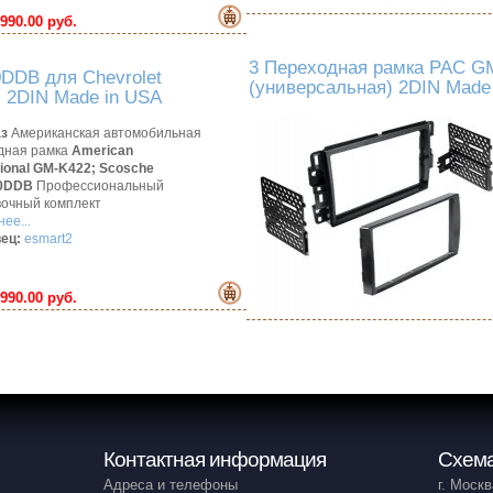
990.00 руб.
3 Переходная рамка PAC GM
DDB для Chevrolet
(универсальная) 2DIN Made
) 2DIN Made in USA
аз
Американская автомобильная
дная рамка
American
tional GM-K422;
Scosche
0DDB
Профессиональный
вочный комплект
ее...
ец:
esmart2
990.00 руб.
Контактная информация
Схема
Адреса и телефоны
г. Москв