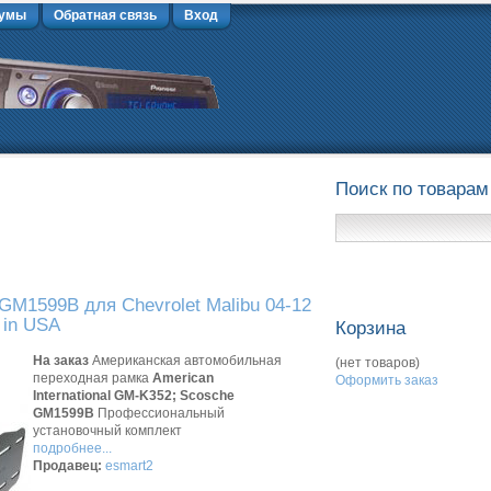
умы
Обратная связь
Вход
Поиск по товарам
GM1599B для Chevrolet Malibu 04-12
 in USA
Корзина
На заказ
Американская автомобильная
(нет товаров)
переходная рамка
American
Оформить заказ
International GM-K352; Scosche
GM1599B
Профессиональный
установочный комплект
подробнее...
Продавец:
esmart2