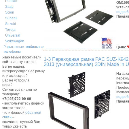
Pontiac
GM159
Saab
устано
подробн
Scion
Продав
Subaru
Suzuki
Toyota
Universal
Volkswagen
9
Раритетные мобильные
Цена:
телефоны
Уважаемые посетители
1-3 Переходная рамка PAC SUZ-K942 д
сайта и покупатели!
2013 (универсальная) 2DIN Made in 
Вы не нашли,
интересующую Вас рамку,
На зак
или аксессуар?
перехо
Вас не устроила
Interna
цена?
Профес
Свяжитесь с нами по
компле
телефону:
подробн
+7(495)722-99-09
Продав
- воспользуйтесь формой
заказа товара,
- или формой
обратной
связи
–
возможно, нужный Вам
товар уже есть