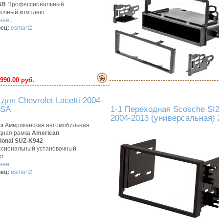
5B
Профессиональный
вочный комплект
ее...
ец:
esmart2
990.00 руб.
ля Chevrolet Lacetti 2004-
USA
1-1 Переходная Scosche SI2
2004-2013 (универсальная)
аз
Американская автомобильная
дная рамка
American
tional SUZ-K942
сиональный установочный
кт
ее...
ец:
esmart2