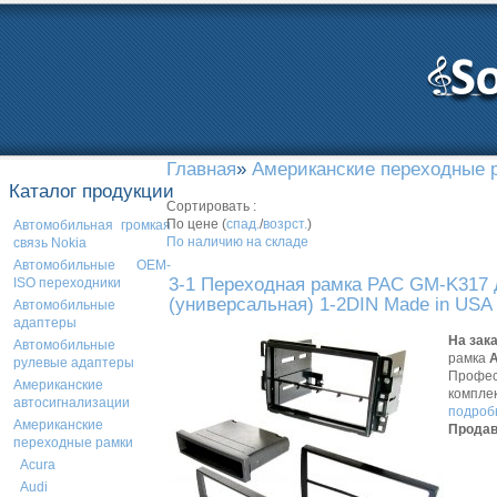
Главная
»
Американские переходные 
Каталог продукции
Сортировать :
По цене (
спад.
/
возрст.
)
Автомобильная громкая
По наличию на складе
связь Nokia
Автомобильные OEM-
3-1 Переходная рамка PAC GM-K317 д
ISO переходники
(универсальная) 1-2DIN Made in USA
Автомобильные
адаптеры
На зак
Автомобильные
рамка
A
рулевые адаптеры
Профес
Американские
компле
автосигнализации
подробн
Американские
Продав
переходные рамки
Acura
Audi