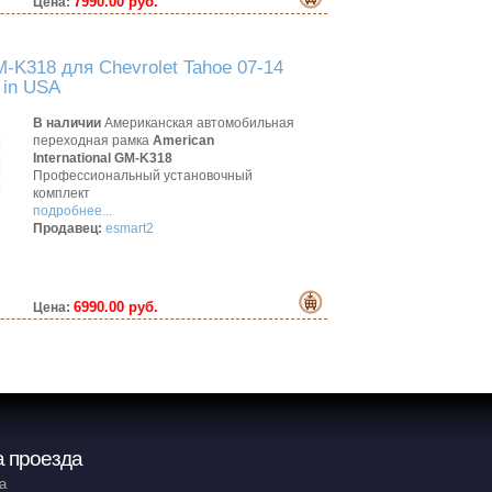
7990.00 руб.
Цена:
-K318 для Chevrolet Tahoe 07-14
 in USA
В наличии
Американская автомобильная
переходная рамка
American
International GM-K318
Профессиональный установочный
комплект
подробнее...
Продавец:
esmart2
6990.00 руб.
Цена:
 проезда
а