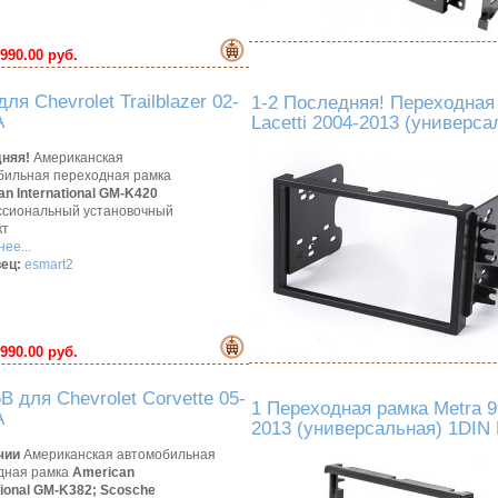
990.00 руб.
я Chevrolet Trailblazer 02-
1-2 Последняя! Переходная 
A
Lacetti 2004-2013 (универс
няя!
Американская
бильная переходная рамка
n International GM-K420
сиональный установочный
кт
ее...
ец:
esmart2
990.00 руб.
 для Chevrolet Corvette 05-
1 Переходная рамка Metra 99
A
2013 (универсальная) 1DIN
чии
Американская автомобильная
дная рамка
American
tional GM-K382;
Scosche