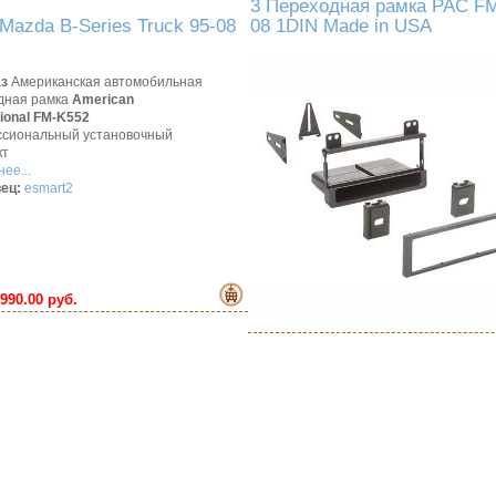
3 Переходная рамка PAC FM
azda B-Series Truck 95-08
08 1DIN Made in USA
аз
Американская автомобильная
дная рамка
American
tional FM-K552
сиональный установочный
кт
ее...
ец:
esmart2
990.00 руб.