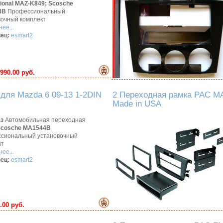
tional MAZ-K849;
Scosche
3B
Профессиональный
вочный комплект
ее...
ец:
esmart2
990.00 руб.
для Mazda 6 09-13 1-2DIN
2 Переходная рамка PAC MA
Made in USA
аз
Автомобильная переходная
Scosche MA1544B
сиональный установочный
кт
ее...
ец:
esmart2
.00 руб.