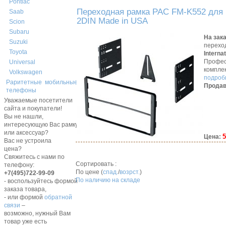
Pontiac
Переходная рамка PAC FM-K552 для M
Saab
2DIN Made in USA
Scion
Subaru
На зак
Suzuki
перехо
Toyota
Interna
Профес
Universal
компле
Volkswagen
подробн
Раритетные мобильные
Продав
телефоны
Уважаемые посетители
сайта и покупатели!
Вы не нашли,
интересующую Вас рамку,
или аксессуар?
5
Цена:
Вас не устроила
цена?
Свяжитесь с нами по
Сортировать :
телефону:
По цене (
спад.
/
возрст.
)
+7(495)722-99-09
По наличию на складе
- воспользуйтесь формой
заказа товара,
- или формой
обратной
связи
–
возможно, нужный Вам
товар уже есть