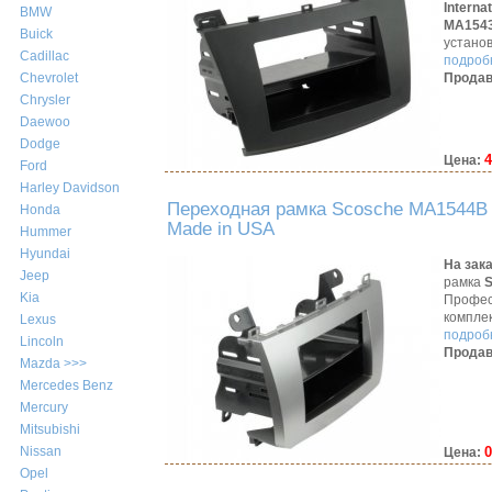
Interna
BMW
MA154
Buick
устано
Cadillac
подробн
Продав
Chevrolet
Chrysler
Daewoo
Dodge
4
Цена:
Ford
Harley Davidson
Переходная рамка Scosche MA1544B 
Honda
Made in USA
Hummer
Hyundai
На зак
Jeep
рамка
Kia
Профес
компле
Lexus
подробн
Lincoln
Продав
Mazda >>>
Mercedes Benz
Mercury
Mitsubishi
0
Nissan
Цена:
Opel