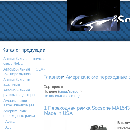
Каталог продукции
Автомобильная громкая
связь Nokia
Автомобильные OEM-
ISO переходники
Главная
»
Американские переходные 
Автомобильные
адаптеры
Сортировать :
Автомобильные
По цене (
спад.
/
возрст.
)
рулевые адаптеры
По наличию на складе
Американские
автосигнализации
1 Переходная рамка Scosche MA1543
Американские
Made in USA
переходные рамки
Acura
В нали
перехо
Audi