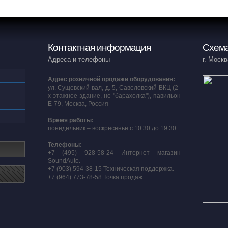
Контактная информация
Схема
Адреса и телефоны
г. Москв
Адрес розничной продажи оборудования:
ул. Сущевский вал, д. 5, Савеловский ВКЦ (2-
х этажное здание, не "барахолка"), павильон
E-79, Москва, Россия
Время работы:
понедельник – воскресенье с 10.30 до 19.30
Телефоны:
+7 (495) 928-58-24 Интернет магазин
SoundAuto.
+7 (903) 594-38-15 Техническая поддержка.
+7 (964) 773-78-58 Точка продаж.