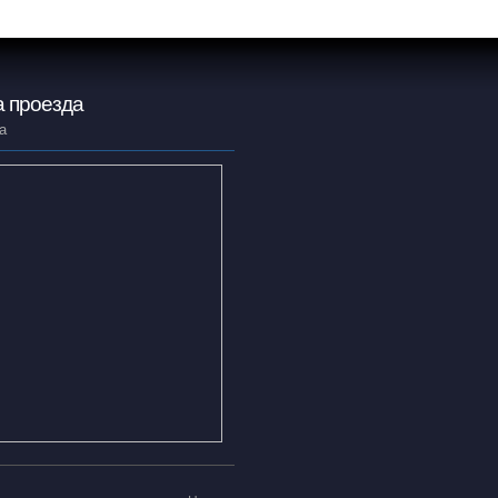
 проезда
а